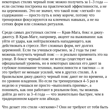
некоторых стилях
черный пояс
можно получить за 1–3 года —
если система построена на практической эффективности, а не
на церемониях. Это не значит, что такой пояс «легкий» по
содержанию — просто путь к нему короче, потому что
тренировки фокусируются на ключевых навыках, а не на
сотнях форм или сложных ритуалов.
Среди самых доступных систем —
Крав-Мага
,
бокс
и
джиу-
джитсу
. В Крав-Маге, например, акцент на выживании: как
уйти от удара, как нейтрализовать нападающего, как
действовать в стрессе. Нет сложных форм, нет долгих
церемоний. Если ты учишься серьезно, за 2 года ты уже
можешь получить черный пояс — и реально применить это на
улице. В боксе черный пояс не всегда существует как
официальный уровень, но в некоторых школах его дают за
глубокое понимание техники, выносливости и тактики — и
это требует не меньше усилий, чем в других стилях. А в
бразильском джиу-джитсу черный пояс дают не по времени, а
по уровню владения. Но если ты тренируешься 4–5 раз в
неделю и учишься не просто «выполнять приемы», а
понимать, как они работают в реальном бою, ты можешь
дойти до него за 3–4 года — что значительно быстрее, чем в
традиционном карате или айкидо.
Что делает эти стили «легкими»? Они не требуют от тебя быть