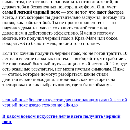
гимнастом, не заставляют запоминать сотни движений, не
держат тебя в бесконечных повторениях форм. Они учат:
самый легкий черный пояс
— это не тот, что дают быстрее
всего, а тот, который ты действительно заслужил, потому что
понял, как работает бой. Ты не просто прошел тест — ты
научился думать в хаосе, сохранять спокойствие под
давлением и действовать эффективно. Именно поэтому
многие, кто получил черный пояс в Крав-Маге или боксе,
говорят: «Это было тяжело, но оно того стоило».
Если ты хочешь получить черный пояс, но не готов тратить 10
лет на изучение сложных систем — выбирай то, что работает.
Не ищи самый быстрый путь — ищи самый честный. Там, где
есть реальные результаты, нет места пустым символам. Ниже
— статьи, которые помогут разобраться, какие стили
действительно подходят для новичков, как не сгореть на
тренировках и как выбрать школу, где тебя не обманут.
черный пояс
боевое искусство для начинающих
самый легкий
черный пояс
дзюдо
тхэквондо
айкидо
В каком боевом искусстве легче всего получить черный
пояс