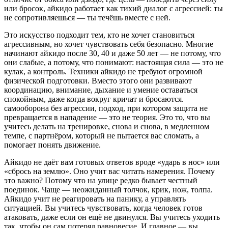
или бросок, айкидо работает как тихий диалог с агрессией: ты
не сопротивляешься — ты течёшь вместе с ней.
Это искусство подходит тем, кто не хочет становиться
агрессивным, но хочет чувствовать себя безопасно. Многие
начинают айкидо после 30, 40 и даже 50 лет — не потому, что
они слабые, а потому, что понимают: настоящая сила — это не
кулак, а контроль. Техники айкидо не требуют огромной
физической подготовки. Вместо этого они развивают
координацию, внимание, дыхание и умение оставаться
спокойным, даже когда вокруг кричат и бросаются.
самооборона без агрессии
,
подход, при котором защита не
превращается в нападение
— это не теория. Это то, что вы
учитесь делать на тренировке, снова и снова, в медленном
темпе, с партнёром, который не пытается вас сломать, а
помогает понять движение.
Айкидо не даёт вам готовых ответов вроде «ударь в нос» или
«сбрось на землю». Оно учит вас читать намерения. Почему
это важно? Потому что на улице редко бывает честный
поединок. Чаще — неожиданный толчок, крик, нож, толпа.
Айкидо учит не реагировать на панику, а управлять
ситуацией. Вы учитесь чувствовать, когда человек готов
атаковать, даже если он ещё не двинулся. Вы учитесь уходить
так, чтобы он сам потерял равновесие. И главное — вы