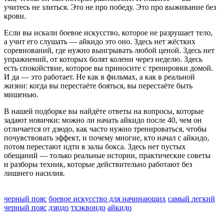
учитесь не злиться. Это не про победу. Это про выживание без
крови.
Если вы искали боевое искусство, которое не разрушает тело,
а учит его слушать — айкидо это оно. Здесь нет жёстких
соревнований, где нужно выигрывать любой ценой. Здесь нет
упражнений, от которых болят колени через неделю. Здесь
есть спокойствие, которое вы приносите с тренировки домой.
И да — это работает. Не как в фильмах, а как в реальной
жизни: когда вы перестаёте бояться, вы перестаёте быть
мишенью.
В нашей подборке вы найдёте ответы на вопросы, которые
задают новички: можно ли начать айкидо после 40, чем он
отличается от дзюдо, как часто нужно тренироваться, чтобы
почувствовать эффект, и почему многие, кто начал с айкидо,
потом перестают идти в залы бокса. Здесь нет пустых
обещаний — только реальные истории, практические советы
и разборы техник, которые действительно работают без
лишнего насилия.
черный пояс
боевое искусство для начинающих
самый легкий
черный пояс
дзюдо
тхэквондо
айкидо