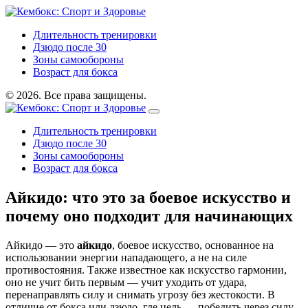
Длительность тренировки
Дзюдо после 30
Зоны самообороны
Возраст для бокса
© 2026. Все права защищены.
Длительность тренировки
Дзюдо после 30
Зоны самообороны
Возраст для бокса
Айкидо: что это за боевое искусство и
почему оно подходит для начинающих
Айкидо — это
айкидо
,
боевое искусство, основанное на
использовании энергии нападающего, а не на силе
противостояния
. Также известное как
искусство гармонии
,
оно не учит бить первым — учит уходить от удара,
перенаправлять силу и снимать угрозу без жестокости.
В
отличие от бокса или дзюдо, где цель — победить через силу