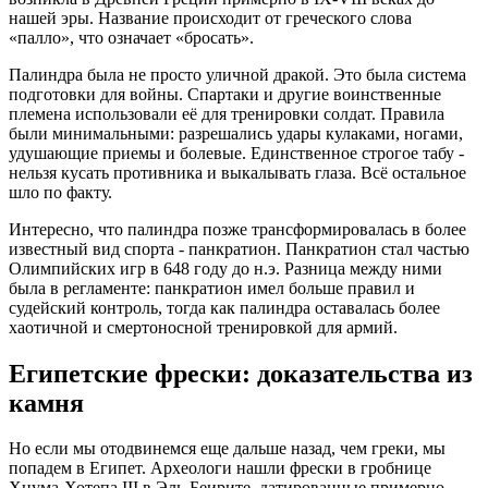
нашей эры. Название происходит от греческого слова
«палло», что означает «бросать».
Палиндра была не просто уличной дракой. Это была система
подготовки для войны. Спартаки и другие воинственные
племена использовали её для тренировки солдат. Правила
были минимальными: разрешались удары кулаками, ногами,
удушающие приемы и болевые. Единственное строгое табу -
нельзя кусать противника и выкалывать глаза. Всё остальное
шло по факту.
Интересно, что палиндра позже трансформировалась в более
известный вид спорта -
панкратион
. Панкратион стал частью
Олимпийских игр в 648 году до н.э. Разница между ними
была в регламенте: панкратион имел больше правил и
судейский контроль, тогда как палиндра оставалась более
хаотичной и смертоносной тренировкой для армий.
Египетские фрески: доказательства из
камня
Но если мы отодвинемся еще дальше назад, чем греки, мы
попадем в Египет. Археологи нашли фрески в гробнице
Хнума-Хотепа III в Эль-Беирите, датированные примерно