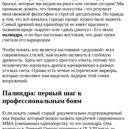
броски, которые мы видим на ринге или татами сегодня? Мы
привыкли думать, что боевые искусства - это результат
многовековой философии и строгой дисциплины. Но правда
в том, что всё началось гораздо проще: нужно было выжить.
Самый древний вид единоборств не имеет красивого
названия вроде «карате» или «джиу-джитсу». Его звали
палиндра
, и он был настолько жестоким, что даже греки
считали его варварским.
Чтобы понять, кто является настоящим «дедушкой» всех
современных стилей, нам нужно заглянуть в глубокую
древность. Здесь нет одного простого ответа, потому что
человечество научилось драться одновременно в разных
уголках света. Однако есть четкие исторические маркеры,
которые позволяют нам выделить лидеров этой гонки
вооружений.
Палиндра: первый шаг к
профессиональным боям
Если искать самый старый документально подтвержденный
вид борьбы, который можно назвать предтечей современного
ММА (смешанных единоборств), то это
палиндра
. Она
возникла в Древней Греции примерно в IX-VIII веках до