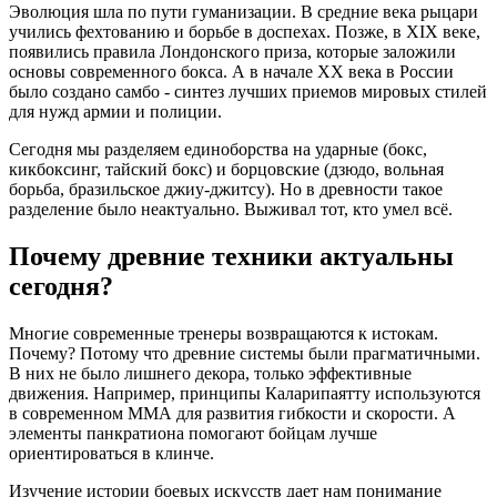
Эволюция шла по пути гуманизации. В средние века рыцари
учились фехтованию и борьбе в доспехах. Позже, в XIX веке,
появились правила Лондонского приза, которые заложили
основы современного бокса. А в начале XX века в России
было создано
самбо
- синтез лучших приемов мировых стилей
для нужд армии и полиции.
Сегодня мы разделяем единоборства на ударные (бокс,
кикбоксинг, тайский бокс) и борцовские (дзюдо, вольная
борьба, бразильское джиу-джитсу). Но в древности такое
разделение было неактуально. Выживал тот, кто умел всё.
Почему древние техники актуальны
сегодня?
Многие современные тренеры возвращаются к истокам.
Почему? Потому что древние системы были прагматичными.
В них не было лишнего декора, только эффективные
движения. Например, принципы Каларипаятту используются
в современном ММА для развития гибкости и скорости. А
элементы панкратиона помогают бойцам лучше
ориентироваться в клинче.
Изучение истории боевых искусств дает нам понимание