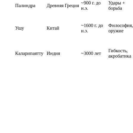
~900 г. до
Удары +
Палиндра
Древняя Греция
н.э.
борьба
~1600 г. до
Философия,
Ушу
Китай
н.э.
оружие
Гибкость,
Каларипаятту
Индия
~3000 лет
акробатика