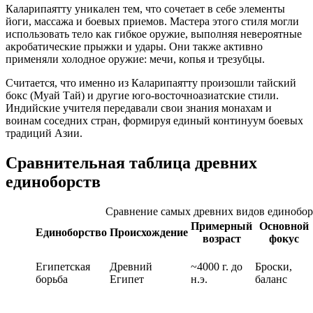
Каларипаятту уникален тем, что сочетает в себе элементы
йоги, массажа и боевых приемов. Мастера этого стиля могли
использовать тело как гибкое оружие, выполняя невероятные
акробатические прыжки и удары. Они также активно
применяли холодное оружие: мечи, копья и трезубцы.
Считается, что именно из Каларипаятту произошли тайский
бокс (Муай Тай) и другие юго-восточноазиатские стили.
Индийские учителя передавали свои знания монахам и
воинам соседних стран, формируя единый континуум боевых
традиций Азии.
Сравнительная таблица древних
единоборств
Сравнение самых древних видов единобор
Примерный
Основной
Единоборство
Происхождение
возраст
фокус
Египетская
Древний
~4000 г. до
Броски,
борьба
Египет
н.э.
баланс