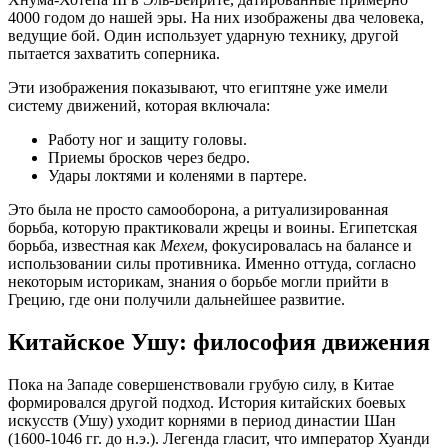
4000 годом до нашей эры. На них изображены два человека,
ведущие бой. Один использует ударную технику, другой
пытается захватить соперника.
Эти изображения показывают, что египтяне уже имели
систему движений, которая включала:
Работу ног и защиту головы.
Приемы бросков через бедро.
Удары локтями и коленями в партере.
Это была не просто самооборона, а ритуализированная
борьба, которую практиковали жрецы и воины. Египетская
борьба, известная как
Мехем
, фокусировалась на балансе и
использовании силы противника. Именно оттуда, согласно
некоторым историкам, знания о борьбе могли прийти в
Грецию, где они получили дальнейшее развитие.
Китайское Ушу: философия движения
Пока на Западе совершенствовали грубую силу, в Китае
формировался другой подход. История китайских боевых
искусств (
Ушу
) уходит корнями в период династии Шан
(1600-1046 гг. до н.э.). Легенда гласит, что император Хуанди