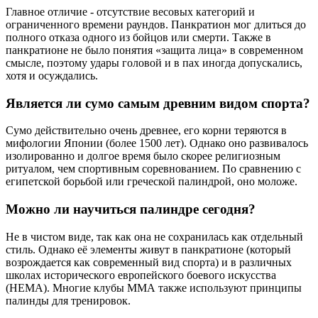
Главное отличие - отсутствие весовых категорий и
ограниченного времени раундов. Панкратион мог длиться до
полного отказа одного из бойцов или смерти. Также в
панкратионе не было понятия «защита лица» в современном
смысле, поэтому удары головой и в пах иногда допускались,
хотя и осуждались.
Является ли сумо самым древним видом спорта?
Сумо действительно очень древнее, его корни теряются в
мифологии Японии (более 1500 лет). Однако оно развивалось
изолированно и долгое время было скорее религиозным
ритуалом, чем спортивным соревнованием. По сравнению с
египетской борьбой или греческой палиндрой, оно моложе.
Можно ли научиться палиндре сегодня?
Не в чистом виде, так как она не сохранилась как отдельный
стиль. Однако её элементы живут в панкратионе (который
возрождается как современный вид спорта) и в различных
школах исторического европейского боевого искусства
(HEMA). Многие клубы ММА также используют принципы
палинды для тренировок.