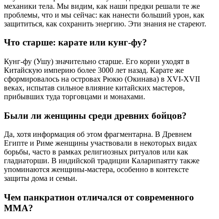
механики тела. Мы видим, как наши предки решали те же
проблемы, что и мы сейчас: как нанести больший урон, как
защититься, как сохранить энергию. Эти знания не стареют.
Что старше: карате или кунг-фу?
Кунг-фу (Ушу) значительно старше. Его корни уходят в
Китайскую империю более 3000 лет назад. Карате же
сформировалось на островах Рюкю (Окинава) в XVI-XVII
веках, испытав сильное влияние китайских мастеров,
прибывших туда торговцами и монахами.
Были ли женщины среди древних бойцов?
Да, хотя информация об этом фрагментарна. В Древнем
Египте и Риме женщины участвовали в некоторых видах
борьбы, часто в рамках религиозных ритуалов или как
гладиаторши. В индийской традиции Каларипаятту также
упоминаются женщины-мастера, особенно в контексте
защиты дома и семьи.
Чем панкратион отличался от современного
ММА?