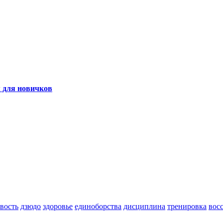
 для новичков
вость
дзюдо
здоровье
единоборства
дисциплина
тренировка
вос