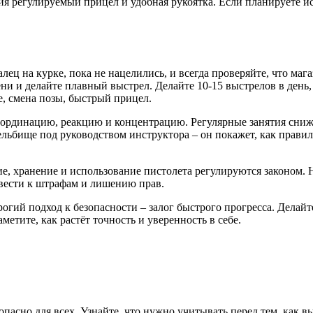
жия регулируемый прицел и удобная рукоятка. Если планируете 
лец на курке, пока не нацелились, и всегда проверяйте, что маг
ни и делайте плавный выстрел. Делайте 10‑15 выстрелов в день,
, смена позы, быстрый прицел.
оординацию, реакцию и концентрацию. Регулярные занятия снижа
льбище под руководством инструктора – он покажет, как правил
е, хранение и использование пистолета регулируются законом.
вести к штрафам и лишению прав.
огий подход к безопасности – залог быстрого прогресса. Делайте 
етите, как растёт точность и уверенность в себе.
пасно для всех. Узнайте, что нужно учитывать перед тем, как в