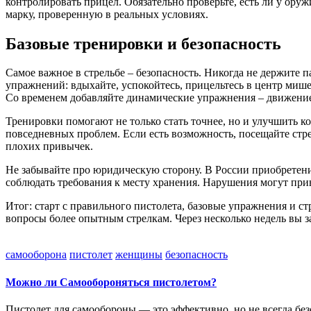
контролировать прицел. Обязательно проверьте, есть ли у ору
марку, проверенную в реальных условиях.
Базовые тренировки и безопасность
Самое важное в стрельбе – безопасность. Никогда не держите па
упражнений: вдыхайте, успокойтесь, прицельтесь в центр мише
Со временем добавляйте динамические упражнения – движение
Тренировки помогают не только стать точнее, но и улучшить к
повседневных проблем. Если есть возможность, посещайте стре
плохих привычек.
Не забывайте про юридическую сторону. В России приобретени
соблюдать требования к месту хранения. Нарушения могут при
Итог: старт с правильного пистолета, базовые упражнения и стр
вопросы более опытным стрелкам. Через несколько недель вы зам
самооборона
пистолет
женщины
безопасность
Можно ли Самообороняться пистолетом?
Пистолет для самообороны — это эффективно, но не всегда безо