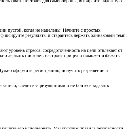
использовать пистолет для самообороны, выбирайте надёжную
азин пустой, когда не нацелены. Начните с простых
 фиксируйте результаты и старайтесь держать одинаковый темп.
ют уровень стресса: сосредоточенность на цели отвлекает от
ьно держать пистолет, настроит прицел и поможет избежать
 Нужно оформить регистрацию, получить разрешение и
записи, следите за результатами и не бойтесь задавать
ы решите его использовать. Мы обсудим правила безопасности,