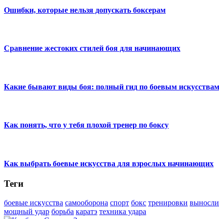
Ошибки, которые нельзя допускать боксерам
Сравнение жестоких стилей боя для начинающих
Какие бывают виды боя: полный гид по боевым искусствам
Как понять, что у тебя плохой тренер по боксу
Как выбрать боевые искусства для взрослых начинающих
Теги
боевые искусства
самооборона
спорт
бокс
тренировки
выносли
мощный удар
борьба
каратэ
техника удара