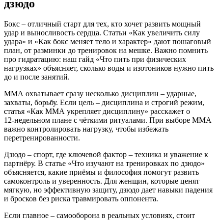
дзюдо
Бокс – отличный старт для тех, кто хочет развить мощный
удар и выносливость сердца. Статьи «Как увеличить силу
удара» и «Как бокс меняет тело и характер» дают пошаговый
план, от разминки до тренировок на мешке. Важно помнить
про гидратацию: наш гайд «Что пить при физических
нагрузках» объясняет, сколько воды и изотоников нужно пить
до и после занятий.
ММА охватывает сразу несколько дисциплин – ударные,
захваты, борьбу. Если цель – дисциплина и строгий режим,
статья «Как ММА укрепляет дисциплину» расскажет о
12‑недельном плане с чёткими ритуалами. При выборе ММА
важно контролировать нагрузку, чтобы избежать
перетренированности.
Дзюдо – спорт, где ключевой фактор – техника и уважение к
партнёру. В статье «Что изучают на тренировках по дзюдо»
объясняется, какие приёмы и философия помогут развить
самоконтроль и уверенность. Для женщин, которые ценят
мягкую, но эффективную защиту, дзюдо дает навыки падения
и бросков без риска травмировать оппонента.
Если главное – самооборона в реальных условиях, стоит