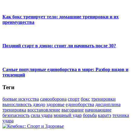
Как бокс тренирует тело: домашние тренировки и их
преимущества
Поздний старт в дзюдо: стоит ли начинать после 30?
Самые популярные единоборства в мире: Разбор видов и
тенденций
Теги
боевые искусства
самооборона
спорт
бокс
тренировки
выносливость
дзюдо
здоровье
единоборства
дисциплина
тренировка
восстановление
выгорание
начинающие
безопасность
сила удара
мощный удар
борьба
каратэ
техника
удара