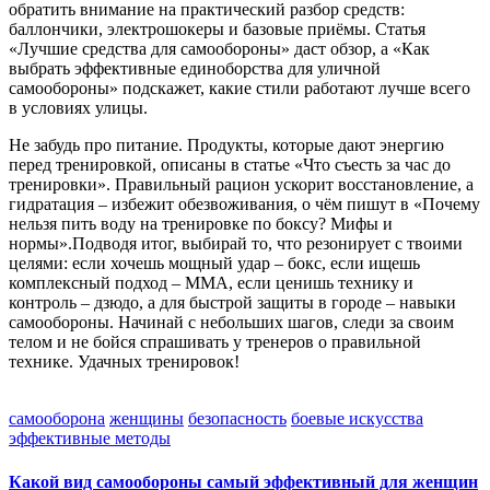
обратить внимание на практический разбор средств:
баллончики, электрошокеры и базовые приёмы. Статья
«Лучшие средства для самообороны» даст обзор, а «Как
выбрать эффективные единоборства для уличной
самообороны» подскажет, какие стили работают лучше всего
в условиях улицы.
Не забудь про питание. Продукты, которые дают энергию
перед тренировкой, описаны в статье «Что съесть за час до
тренировки». Правильный рацион ускорит восстановление, а
гидратация – избежит обезвоживания, о чём пишут в «Почему
нельзя пить воду на тренировке по боксу? Мифы и
нормы».Подводя итог, выбирай то, что резонирует с твоими
целями: если хочешь мощный удар – бокс, если ищешь
комплексный подход – ММА, если ценишь технику и
контроль – дзюдо, а для быстрой защиты в городе – навыки
самообороны. Начинай с небольших шагов, следи за своим
телом и не бойся спрашивать у тренеров о правильной
технике. Удачных тренировок!
самооборона
женщины
безопасность
боевые искусства
эффективные методы
Какой вид самообороны самый эффективный для женщин