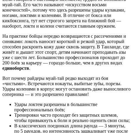
муай-тай. Его часто называют «искусством восьми
конечностей», потому что здесь разрешены удары кулаками,
ногами, локтями и коленями. В отличие от бокса или
кикбоксинга, тут нет строгого запрета на ближний бой —
наоборот, локти и колени считаются главным оружием.
На практике бойцы нередко возвращаются с рассечениями и
синяками: локоть наносит короткий и резкий удар, который
способен раскроить кожу даже сквозь защиту. В Таиланде, где
живёт и дышит этот спорт, детям начинают преподавать азы
уже с шести лет. Большинство профессионалов проходит до
200 боёв за карьеру — гораздо больше, чем в других видах
единоборств
.
Вот почему райдеры муай-тай редко выходят из боя
«чистыми». Встречаются нокауты, выбитые зубы, порезы.
Удары коленями в корпус могут остановить даже выносливого
соперника — и это разрешено правилами!
Удары локтем разрешены в большинстве
профессиональных боёв;
Тренировки часто проходят без защитных шлемов,
чтобы привыкнуть к боли и реально оценить свои силы;
В классических поединках длина раунда — 3 минуты,
по 5 раундов, но интенсивность зашкаливает уже после