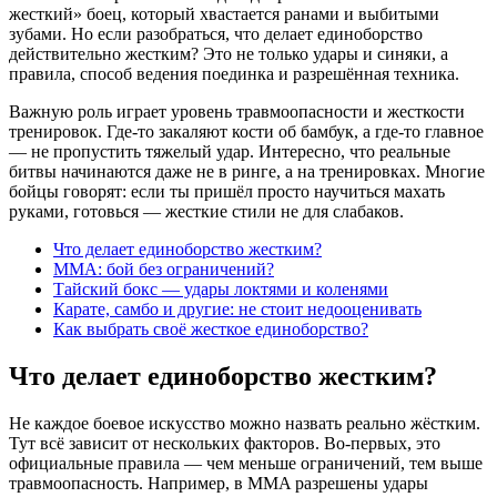
жесткий» боец, который хвастается ранами и выбитыми
зубами. Но если разобраться, что делает единоборство
действительно жестким? Это не только удары и синяки, а
правила, способ ведения поединка и разрешённая техника.
Важную роль играет уровень травмоопасности и жесткости
тренировок. Где-то закаляют кости об бамбук, а где-то главное
— не пропустить тяжелый удар. Интересно, что реальные
битвы начинаются даже не в ринге, а на тренировках. Многие
бойцы говорят: если ты пришёл просто научиться махать
руками, готовься — жесткие стили не для слабаков.
Что делает единоборство жестким?
MMA: бой без ограничений?
Тайский бокс — удары локтями и коленями
Карате, самбо и другие: не стоит недооценивать
Как выбрать своё жесткое единоборство?
Что делает единоборство жестким?
Не каждое боевое искусство можно назвать реально жёстким.
Тут всё зависит от нескольких факторов. Во-первых, это
официальные правила — чем меньше ограничений, тем выше
травмоопасность. Например, в MMA разрешены удары