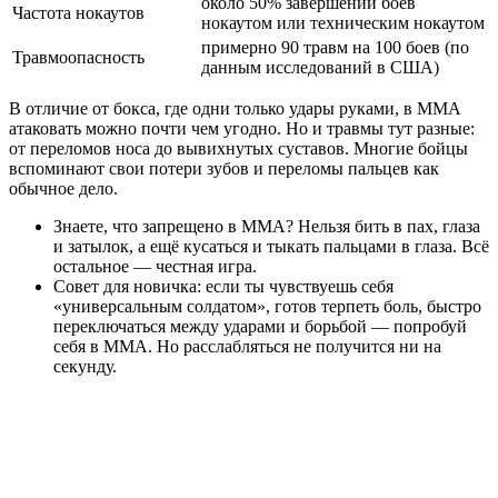
около 50% завершений боёв
Частота нокаутов
нокаутом или техническим нокаутом
примерно 90 травм на 100 боев (по
Травмоопасность
данным исследований в США)
В отличие от бокса, где одни только удары руками, в MMA
атаковать можно почти чем угодно. Но и травмы тут разные:
от переломов носа до вывихнутых суставов. Многие бойцы
вспоминают свои потери зубов и переломы пальцев как
обычное дело.
Знаете, что запрещено в MMA? Нельзя бить в пах, глаза
и затылок, а ещё кусаться и тыкать пальцами в глаза. Всё
остальное — честная игра.
Совет для новичка: если ты чувствуешь себя
«универсальным солдатом», готов терпеть боль, быстро
переключаться между ударами и борьбой — попробуй
себя в MMA. Но расслабляться не получится ни на
секунду.