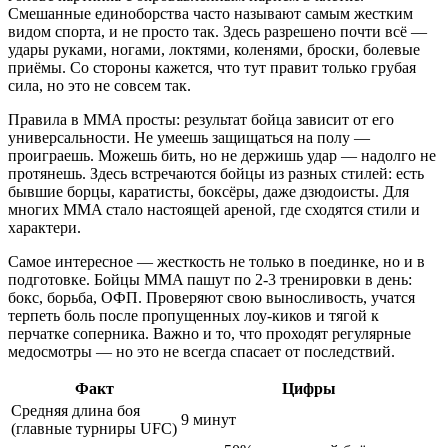
Смешанные единоборства часто называют самым жестким
видом спорта, и не просто так. Здесь разрешено почти всё —
удары руками, ногами, локтями, коленями, броски, болевые
приёмы. Со стороны кажется, что тут правит только грубая
сила, но это не совсем так.
Правила в MMA просты: результат бойца зависит от его
универсальности. Не умеешь защищаться на полу —
проиграешь. Можешь бить, но не держишь удар — надолго не
протянешь. Здесь встречаются бойцы из разных стилей: есть
бывшие борцы, каратисты, боксёры, даже дзюдоисты. Для
многих MMA стало настоящей ареной, где сходятся стили и
характери.
Самое интересное — жесткость не только в поединке, но и в
подготовке. Бойцы MMA пашут по 2-3 тренировки в день:
бокс, борьба, ОФП. Проверяют свою выносливость, учатся
терпеть боль после пропущенных лоу-киков и тягой к
перчатке соперника. Важно и то, что проходят регулярные
медосмотры — но это не всегда спасает от последствий.
Факт
Цифры
Средняя длина боя
9 минут
(главные турниры UFC)