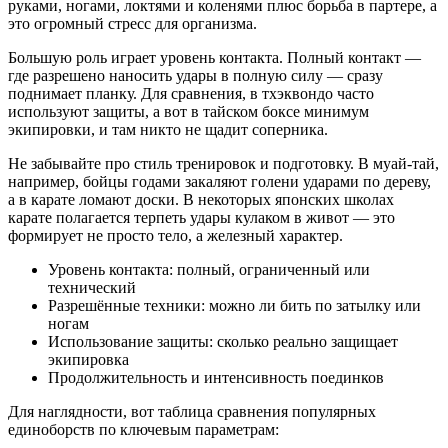
руками, ногами, локтями и коленями плюс борьба в партере, а
это огромный стресс для организма.
Большую роль играет уровень контакта. Полный контакт —
где разрешено наносить удары в полную силу — сразу
поднимает планку. Для сравнения, в тхэквондо часто
используют защиты, а вот в тайском боксе минимум
экипировки, и там никто не щадит соперника.
Не забывайте про стиль тренировок и подготовку. В муай-тай,
например, бойцы годами закаляют голени ударами по дереву,
а в карате ломают доски. В некоторых японских школах
карате полагается терпеть удары кулаком в живот — это
формирует не просто тело, а железный характер.
Уровень контакта: полный, ограниченный или
технический
Разрешённые техники: можно ли бить по затылку или
ногам
Использование защиты: сколько реально защищает
экипировка
Продолжительность и интенсивность поединков
Для наглядности, вот таблица сравнения популярных
единоборств по ключевым параметрам: