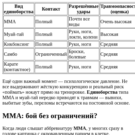
Вид
Разрешённые
Травмоопаснос
Контакт
единоборства
удары
(оценка)
Почти все
ММА
Полный
Очень высокая
виды
Руки, ноги,
Муай-тай
Полный
Высокая
локти, колени
Кикбоксинг
Полный
Руки, ноги
Средняя
Броски,
Самбо
Ограниченный
Средняя
болевые
Карате
Полный
Руки, ноги
Средняя
(контактное)
Ещё один важный момент — психологическое давление. Не
все выдерживают жёсткую конкуренцию и реальный риск
«поймать» нокаут прямо на тренировке.
Единоборства
типа
MMA и муай-тай нередко приводят к травмам — вывихи,
выбитые зубы, переломы встречаются на постоянной основе.
MMA: бой без ограничений?
Когда люди слышат аббревиатуру
MMA
, у многих сразу в
голове картинка с окровавленным парнем в клетке.