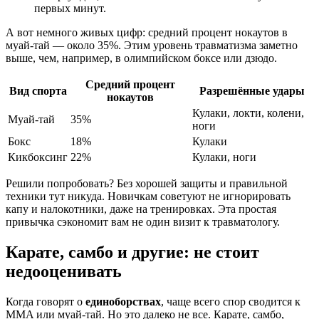
первых минут.
А вот немного живых цифр: средний процент нокаутов в
муай-тай — около 35%. Этим уровень травматизма заметно
выше, чем, например, в олимпийском боксе или дзюдо.
Средний процент
Вид спорта
Разрешённые удары
нокаутов
Кулаки, локти, колени,
Муай-тай
35%
ноги
Бокс
18%
Кулаки
Кикбоксинг
22%
Кулаки, ноги
Решили попробовать? Без хорошей защиты и правильной
техники тут никуда. Новичкам советуют не игнорировать
капу и налокотники, даже на тренировках. Эта простая
привычка сэкономит вам не один визит к травматологу.
Карате, самбо и другие: не стоит
недооценивать
Когда говорят о
единоборствах
, чаще всего спор сводится к
MMA или муай-тай. Но это далеко не все. Карате, самбо,