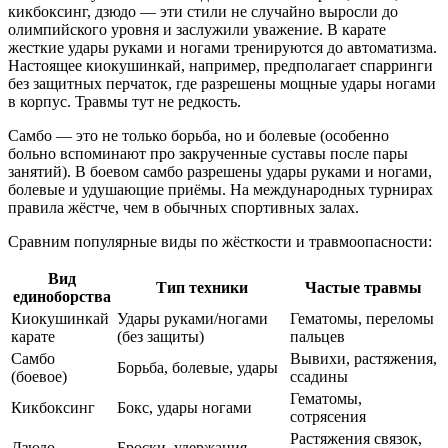
кикбоксинг, дзюдо — эти стили не случайно выросли до
олимпийского уровня и заслужили уважение. В карате
жесткие удары руками и ногами тренируются до автоматизма.
Настоящее киокушинкай, например, предполагает спарринги
без защитных перчаток, где разрешены мощные удары ногами
в корпус. Травмы тут не редкость.
Самбо — это не только борьба, но и болевые (особенно
больно вспоминают про закрученные суставы после пары
занятий). В боевом самбо разрешены удары руками и ногами,
болевые и удушающие приёмы. На международных турнирах
правила жёстче, чем в обычных спортивных залах.
Сравним популярные виды по жёсткости и травмоопасности:
Вид
Тип техники
Частые травмы
единоборства
Киокушинкай
Удары руками/ногами
Гематомы, переломы
карате
(без защиты)
пальцев
Самбо
Вывихи, растяжения,
Борьба, болевые, удары
(боевое)
ссадины
Гематомы,
Кикбоксинг
Бокс, удары ногами
сотрясения
Растяжения связок,
Дзюдо
Броски, удержания