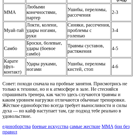
Любыми
Ушибы, переломы,
MMA
конечностями,
2-3
рассечения
партер
Локти, колени,
Синяки, рассечения,
Муай-тай
удары ногами,
проблемы с
3-4
руки
голенью
Броски, болевые,
Травмы суставов,
Самбо
удары (боевое
4-5
растяжения
самбо)
Карате
Удары руками,
Ушибы, переломы
(фул-
4-6
ногами
кистей, стоп
контакт)
Совет: походи сначала на пробные занятия. Присмотрись не
только к технике, но и к атмосфере в зале. Не стесняйся
спрашивать тренера, как часто здесь случаются травмы и
каким уровнем нагрузки отличаются обычные тренировки.
Жёсткое единоборство всегда требует выносливости и силы
духа — но кайф наступает там, где подход тебе реально в
удовольствие.
единоборства
боевые искусства
самые жесткие
MMA
бои без
правил