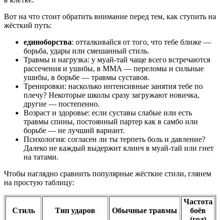
Вот на что стоит обратить внимание перед тем, как ступить на
жёсткий путь:
единоборства
: отталкивайся от того, что тебе ближе —
борьба, удары или смешанный стиль.
Травмы и нагрузка: у муай-тай чаще всего встречаются
рассечения и ушибы, в MMA — переломы и сильные
ушибы, в борьбе — травмы суставов.
Тренировки: насколько интенсивные занятия тебе по
плечу? Некоторые школы сразу загружают новичка,
другие — постепенно.
Возраст и здоровье: если суставы слабые или есть
травмы спины, постоянный партер как в самбо или
борьбе — не лучший вариант.
Психология: согласен ли ты терпеть боль и давление?
Далеко не каждый выдержит клинч в муай-тай или гнет
на татами.
Чтобы наглядно сравнить популярные жёсткие стили, глянем
на простую таблицу:
Частота
Стиль
Тип ударов
Обычные травмы
боёв
(год)