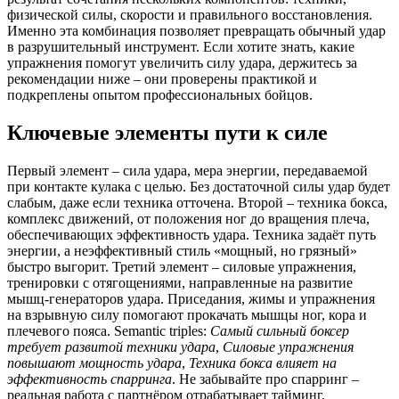
физической силы, скорости и правильного восстановления.
Именно эта комбинация позволяет превращать обычный удар
в разрушительный инструмент. Если хотите знать, какие
упражнения помогут увеличить силу удара, держитесь за
рекомендации ниже – они проверены практикой и
подкреплены опытом профессиональных бойцов.
Ключевые элементы пути к силе
Первый элемент –
сила удара
,
мера энергии, передаваемой
при контакте кулака с целью
. Без достаточной силы удар будет
слабым, даже если техника отточена. Второй –
техника бокса
,
комплекс движений, от положения ног до вращения плеча,
обеспечивающих эффективность удара
. Техника задаёт путь
энергии, а неэффективный стиль «мощный, но грязный»
быстро выгорит. Третий элемент –
силовые упражнения
,
тренировки с отягощениями, направленные на развитие
мышц‑генераторов удара
. Приседания, жимы и упражнения
на взрывную силу помогают прокачать мышцы ног, кора и
плечевого пояса. Semantic triples:
Самый сильный боксер
требует развитой техники удара
,
Силовые упражнения
повышают мощность удара
,
Техника бокса влияет на
эффективность спарринга
. Не забывайте про спарринг –
реальная работа с партнёром отрабатывает тайминг,