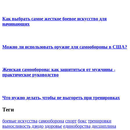
Как выбрать самое жесткое боевое искусство для
начинающих
Можно ли использовать оружие для самообороны в США?
Женская самооборона: как защититься от мужчины -
практическое руководство
Что нужно делать, чтобы не выгореть при тренировках
Теги
боевые искусства
самооборона
спорт
бокс
тренировки
выносливость
дзюдо
здоровье
единоборства
дисциплина