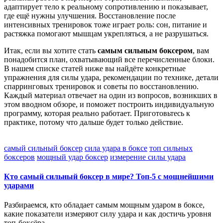
адаптирует тело к реальному сопротивлению и показывает,
где ещё нужны улучшения. Восстановление после
интенсивных тренировок тоже играет роль: сон, питание и
растяжка помогают мышцам укрепляться, а не разрушаться.
Итак, если вы хотите стать
самым сильным боксером
, вам
понадобится план, охватывающий все перечисленные блоки.
В нашем списке статей ниже вы найдёте конкретные
упражнения для силы удара, рекомендации по технике, детали
спарринговых тренировок и советы по восстановлению.
Каждый материал отвечает на один из вопросов, возникших в
этом вводном обзоре, и поможет построить индивидуальную
программу, которая реально работает. Приготовьтесь к
практике, потому что дальше будет только действие.
самый сильный боксер
сила удара в боксе
топ сильных
боксеров
мощный удар боксер
измерение силы удара
Кто самый сильный боксер в мире? Топ‑5 с мощнейшими
ударами
Разбираемся, кто обладает самым мощным ударом в боксе,
какие показатели измеряют силу удара и как достичь уровня
топ‑боксёра.