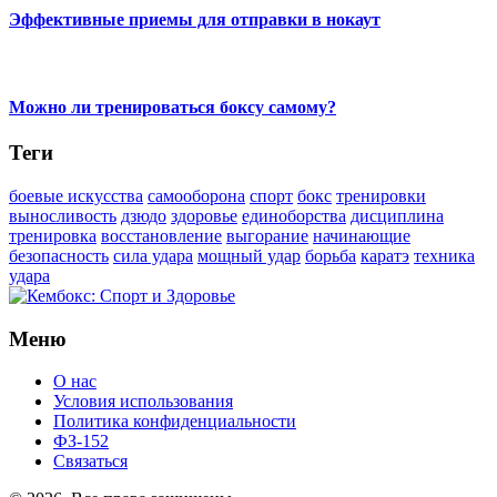
Эффективные приемы для отправки в нокаут
Можно ли тренироваться боксу самому?
Теги
боевые искусства
самооборона
спорт
бокс
тренировки
выносливость
дзюдо
здоровье
единоборства
дисциплина
тренировка
восстановление
выгорание
начинающие
безопасность
сила удара
мощный удар
борьба
каратэ
техника
удара
Меню
О нас
Условия использования
Политика конфиденциальности
ФЗ-152
Связаться