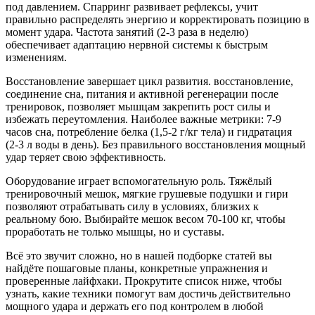
под давлением. Спарринг развивает рефлексы, учит
правильно распределять энергию и корректировать позицию в
момент удара. Частота занятий (2‑3 раза в неделю)
обеспечивает адаптацию нервной системы к быстрым
изменениям.
Восстановление завершает цикл развития.
восстановление
,
соединение сна, питания и активной регенерации после
тренировок
, позволяет мышцам закрепить рост силы и
избежать переутомления. Наиболее важные метрики: 7‑9
часов сна, потребление белка (1,5‑2 г/кг тела) и гидратация
(2‑3 л воды в день). Без правильного восстановления мощный
удар теряет свою эффективность.
Оборудование играет вспомогательную роль. Тяжёлый
тренировочный мешок, мягкие грушевые подушки и гири
позволяют отрабатывать силу в условиях, близких к
реальному бою. Выбирайте мешок весом 70‑100 кг, чтобы
проработать не только мышцы, но и суставы.
Всё это звучит сложно, но в нашей подборке статей вы
найдёте пошаговые планы, конкретные упражнения и
проверенные лайфхаки. Прокрутите список ниже, чтобы
узнать, какие техники помогут вам достичь действительно
мощного удара и держать его под контролем в любой