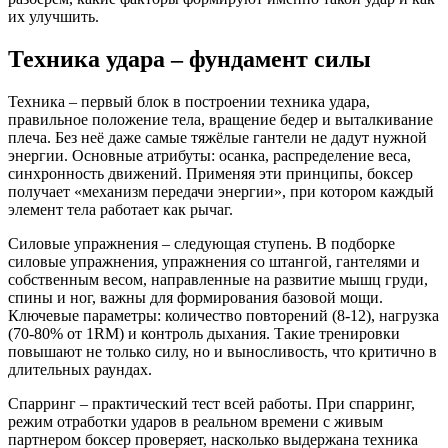
их улучшить.
Техника удара – фундамент силы
Техника – первый блок в построении
техника удара
,
правильное положение тела, вращение бедер и выталкивание
плеча
. Без неё даже самые тяжёлые гантели не дадут нужной
энергии. Основные атрибуты: осанка, распределение веса,
синхронность движений. Применяя эти принципы, боксер
получает «механизм передачи энергии», при котором каждый
элемент тела работает как рычаг.
Силовые упражнения – следующая ступень. В подборке
силовые упражнения
,
упражнения со штангой, гантелями и
собственным весом, направленные на развитие мышц груди,
спины и ног
, важны для формирования базовой мощи.
Ключевые параметры: количество повторений (8‑12), нагрузка
(70‑80% от 1RM) и контроль дыхания. Такие тренировки
повышают не только силу, но и выносливость, что критично в
длительных раундах.
Спарринг – практический тест всей работы. При
спарринг
,
режим отработки ударов в реальном времени с живым
партнером
боксер проверяет, насколько выдержана техника