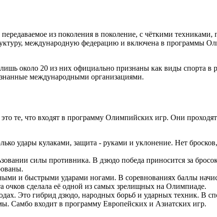
е, передаваемое из поколения в поколение, с чёткими техниками,
руктуру, международную федерацию и включена в программы О
 лишь около 20 из них официально признаны как виды спорта в 
изнанные международными организациями.
- это те, что входят в программу Олимпийских игр. Они прохо
ько удары кулаками, защита - руками и уклонение. Нет бросков,
льзовании силы противника. В дзюдо победа приносится за бро
рованы.
щными и быстрыми ударами ногами. В соревнованиях баллы начис
а очков сделала её одной из самых зрелищных на Олимпиаде.
 годах. Это гибрид дзюдо, народных борьб и ударных техник. В 
мы. Самбо входит в программу Европейских и Азиатских игр.