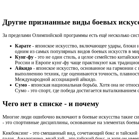
Другие признанные виды боевых искус
За пределами Олимпийской программы есть ещё несколько сис
Карате
- японское искусство, включающее удары, блоки и
одним из самых популярных видов боевых искусств в мир
Кунг-фу
- это не один стиль, а целое семейство китайск
России и Европе кунг-фу чаще практикуют как традицион
Айкидо
- японское искусство, основанное на гармонии 
выполнению техник, где оцениваются точность, плавнос
Международной ассоциацией айкидо.
Сумо
- японская национальная борьба. Хотя она не отно
Сумо - это спорт, где победа достигается выталкиванием 
Чего нет в списке - и почему
Многие люди ошибочно включают в боевые искусства такие сис
- это спортивные дисциплины, основанные на элементах боевы
Кикбоксинг - это смешанный вид, сочетающий бокс и тайский 
годах. Аналогично, муай тай - это тайский бокс, и хотя он им