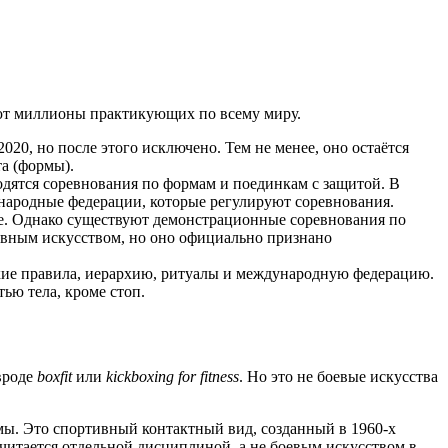
еют миллионы практикующих по всему миру.
020, но после этого исключено. Тем не менее, оно остаётся
а (формы).
одятся соревнования по формам и поединкам с защитой. В
ународные федерации, которые регулируют соревнования.
ле. Однако существуют демонстрационные соревнования по
ивным искусством, но оно официально признано
ткие правила, иерархию, ритуалы и международную федерацию.
тью тела, кроме стоп.
вроде
boxfit
или
kickboxing for fitness
. Но это не боевые искусства
мы. Это спортивный контактный вид, созданный в 1960-х
считается отдельной дисциплиной, а не боевым искусством в