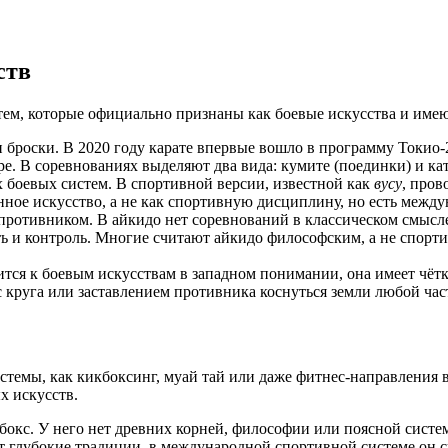
ств
тем, которые официально признаны как боевые искусства и им
 броски. В 2020 году карате впервые вошло в программу Токио-2
е. В соревнованиях выделяют два вида: кумите (поединки) и кат
их боевых систем. В спортивной версии, известной как
вусу
, пров
ное искусство, а не как спортивную дисциплину, но есть межд
с противником. В айкидо нет соревнований в классическом смыс
ть и контроль. Многие считают айкидо философским, а не спорт
сится к боевым искусствам в западном понимании, она имеет чё
с круга или заставлением противника коснуться земли любой час
темы, как кикбоксинг, муай тай или даже фитнес-направления 
х искусств.
бокс. У него нет древних корней, философии или поясной систе
еет глубокие традиции, в международной спортивной системе он 