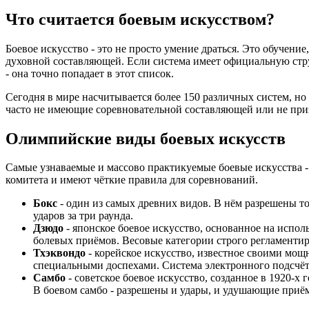
Что считается боевым искусством?
Боевое искусство - это не просто умение драться. Это обучени
духовной составляющей. Если система имеет официальную ст
- она точно попадает в этот список.
Сегодня в мире насчитывается более 150 различных систем, но
часто не имеющие соревновательной составляющей или не пр
Олимпийские виды боевых искусств
Самые узнаваемые и массово практикуемые боевые искусства 
комитета и имеют чёткие правила для соревнований.
Бокс
- один из самых древних видов. В нём разрешены тол
ударов за три раунда.
Дзюдо
- японское боевое искусство, основанное на испо
болевых приёмов. Весовые категории строго регламенти
Тхэквондо
- корейское искусство, известное своими мо
специальными доспехами. Система электронного подсчёт
Самбо
- советское боевое искусство, созданное в 1920-х
В боевом самбо - разрешены и удары, и удушающие приё