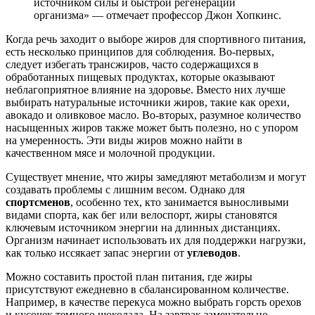
источником силы и быстрой регенерации
организма» — отмечает профессор Джон Хопкинс.
Когда речь заходит о выборе жиров для спортивного питания,
есть несколько принципов для соблюдения. Во-первых,
следует избегать трансжиров, часто содержащихся в
обработанных пищевых продуктах, которые оказывают
неблагоприятное влияние на здоровье. Вместо них лучше
выбирать натуральные источники жиров, такие как орехи,
авокадо и оливковое масло. Во-вторых, разумное количество
насыщенных жиров также может быть полезно, но с упором
на умеренность. Эти виды жиров можно найти в
качественном мясе и молочной продукции.
Существует мнение, что жиры замедляют метаболизм и могут
создавать проблемы с лишним весом. Однако для
спортсменов
, особенно тех, кто занимается выносливыми
видами спорта, как бег или велоспорт, жиры становятся
ключевым источником энергии на длинных дистанциях.
Организм начинает использовать их для поддержки нагрузки,
как только иссякает запас энергии от
углеводов
.
Можно составить простой план питания, где жиры
присутствуют ежедневно в сбалансированном количестве.
Например, в качестве перекуса можно выбрать горсть орехов
и кусочек темного шоколада. На завтрак замечательно