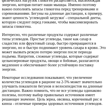
физических нагрузок гликоген расщепляется, высвобождая
энергию, которая питает наши мышцы. Именно поэтому
важно пополнять запасы гликогена перед тренировками и
соревнованиями. Бегуны на длинные дистанции, к примеру,
знают ценность 'углеводной загрузки' - специальной диеты,
которую следуют перед гонками, чтобы максимизировать
запасы гликогена.
Интересно, что различные продукты содержат различные
типы углеводов. Простые углеводы, такие как сахар в
сладостях или фруктовый сахар, быстро превращаются в
энергию, но и быстро поднимают уровень сахара в крови. Это
может вызвать резкую потерю энергии после периода
подъема. Напротив, сложные углеводы, которые содержат
цельнозерновые продукты, овощи и бобовые, разлагаются
медленнее и обеспечивают более устойчивую поставку
энергии.
Некоторые исследования показывают, что увеличение
количества углеводов в рационе на 2-5% может значительно
улучшить показатели бегунов и велосипедистов на длинные
дистанции. Важно помнить, что не все углеводы одинаково
полезны, поэтому выбор правильных источников имеет
решающее значение. Цель зерна, овсянка, коричневый рис и
киноа - отличные примеры здоровых источников углеводов.