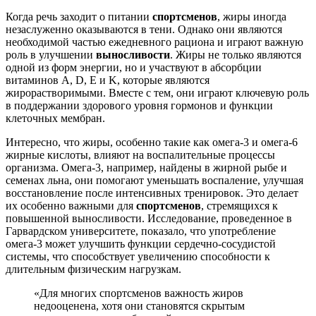
Когда речь заходит о питании
спортсменов
, жиры иногда
незаслуженно оказываются в тени. Однако они являются
необходимой частью ежедневного рациона и играют важную
роль в улучшении
выносливости
. Жиры не только являются
одной из форм энергии, но и участвуют в абсорбции
витаминов А, D, E и K, которые являются
жирорастворимыми. Вместе с тем, они играют ключевую роль
в поддержании здорового уровня гормонов и функции
клеточных мембран.
Интересно, что жиры, особенно такие как омега-3 и омега-6
жирные кислоты, влияют на воспалительные процессы
организма. Омега-3, например, найдены в жирной рыбе и
семенах льна, они помогают уменьшать воспаление, улучшая
восстановление после интенсивных тренировок. Это делает
их особенно важными для
спортсменов
, стремящихся к
повышенной выносливости. Исследование, проведенное в
Гарвардском университете, показало, что употребление
омега-3 может улучшить функции сердечно-сосудистой
системы, что способствует увеличению способности к
длительным физическим нагрузкам.
«Для многих спортсменов важность жиров
недооценена, хотя они становятся скрытым