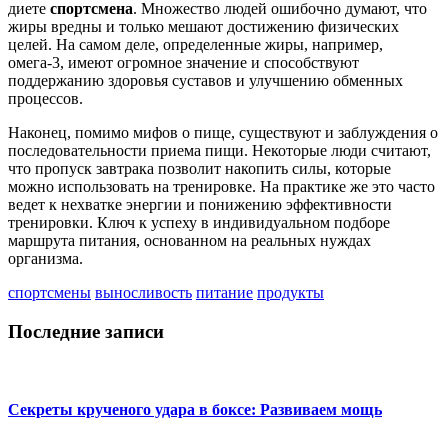
диете
спортсмена
. Множество людей ошибочно думают, что
жиры вредны и только мешают достижению физических
целей. На самом деле, определенные жиры, например,
омега-3, имеют огромное значение и способствуют
поддержанию здоровья суставов и улучшению обменных
процессов.
Наконец, помимо мифов о пище, существуют и заблуждения о
последовательности приема пищи. Некоторые люди считают,
что пропуск завтрака позволит накопить силы, которые
можно использовать на тренировке. На практике же это часто
ведет к нехватке энергии и понижению эффективности
тренировки. Ключ к успеху в индивидуальном подборе
маршрута питания, основанном на реальных нуждах
организма.
спортсмены
выносливость
питание
продукты
Последние записи
Секреты крученого удара в боксе: Развиваем мощь