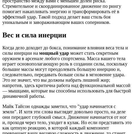
пространство между вами с меньшей долей риска.
Стремительное и скоординированное движение по рингу
помогает накапливать энергию и трансформировать её в
эффектный удар. Такой подход делает ваш стиль боя
уникальным и завораживающим ваших соперников.
Вес и сила инерции
Когда дело доходит до бокса, понимание влияния веса тела и
силы инерции на
мощный удар
может стать секретным
оружием в арсенале любого спортсмена. Масса вашего тела
играет основополагающую роль в создании силы, поскольку
большие массы могут преодолевать большую инерцию и,
следовательно, передавать больше силы в мгновение удара.
Это не значит, что вы должны набрать лишний жир;
напротив, здесь критична работа над функциональной массой
— мышцами, которые вы способны использовать для быстрой
динамичной работы.
Майк Тайсон однажды заметил, что "удар начинается с
земли". И хотя эти слова выглядят довольно просто, на деле
они передают глубокий смысл. Движение начинается от ног
и, проходя через тело, уходит в кулак. Но если представить это
как цепную реакцию, в которой каждый компонент
превращает вашу весовую сложность в движение, то станет