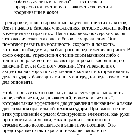
бабочка, жалить как пчела" — и эти слова
прекрасно иллюстрируют важность скорости и
координации в
боксе
.
Тренировки, ориентированные на улучшение этих навыков,
берут начало в базовых упражнениях, которые должны войти
в ежедневную практику. Шаги школьных боксёрских залов —
это классическая скакалка и беговые упражнения. Они
помогают развить выносливость, скорость и ловкость,
которые необходимы для быстрого передвижения по рингу. В
свою очередь, упражнения с теннисным мячиком либо с
теннисной ракеткой позволяют тренировать координацию
движений рук и быстроту реакции. Эти упражнения с
акцентом на скорость вступления в контакт и отпрыгивания,
делают удары более динамичными и труднопредсказуемыми
для оппонента.
Чтобы повысить эти навыки, важно регулярно выполнять
определённые виды упражнений, такие как "челнок",
который также эффективен для управления дыханием, а также
для создания правильной
техники удара
. При выполнении
этих упражнений с рядом блокирующих элементов, как руки
противника или мешки, можно развить способность
стремительно возвращаться в защитную позицию. Это
предотвращает атаки врага и позволяет заполнить