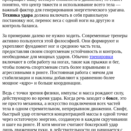
понятно, что центр тяжести и использование всего тела —
важный фактор для генерирования энергетического урагана.
Техника удара
должна включать в себя правильную
постановку ног, перенос веса с одной ноги на другую и
контроль баланса.
За примерами далеко не нужно ходить. Современные тренеры
активно пользуются этой философией. Они формируют и
укрепляют фундамент ног и среднюю часть тела,
предоставляя своим спортсменам устойчивость и контроль,
необходимые для мощных ударов. Обычно
тренировки
включают в себя работу на ногах, такие как прыжки и бег,
чтобы помочь спортсменам стать более взрывными и
агрессивными в ринге. Постоянная работа с мячом для
стабилизации и наклоны добавляют к уравнению более
мощное «ядро» и больше координации.
Ведь с точки зрения физики, импульс и масса рождают силу,
действующую во время удара. Когда речь заходит о
боксе
, это
не просто механика, а искусство подключения всех частей
тела в одном стремительном, непрерывном движении. Свифт,
быстрый удар отличается концентрацией массы в одной точке
через остаточную энергию, созданную в каждом скручивании
и шаге на ринге. И хотя многие считают боксерский удар
лишь движением руки, в действительности он начинается с