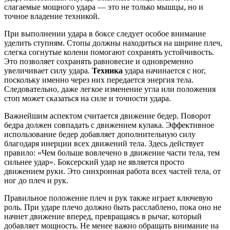
слагаемые мощного удара — это не только мышцы, но и
точное владение техникой.
При выполнении удара в боксе следует особое внимание
уделить ступням. Стопы должны находиться на ширине плеч,
слегка согнутые колени помогают сохранять устойчивость.
Это позволяет сохранять равновесие и одновременно
увеличивает силу удара.
Техника
удара начинается с ног,
поскольку именно через них передается энергия тела.
Следовательно, даже легкое изменение угла или положения
стоп может сказаться на силе и точности удара.
Важнейшим аспектом считается движение бедер. Поворот
бедра должен совпадать с движением кулака. Эффективное
использование бедер добавляет дополнительную силу
благодаря инерции всех движений тела. Здесь действует
правило: «Чем больше вовлечено в движение части тела, тем
сильнее удар». Боксерский удар не является просто
движением руки. Это синхронная работа всех частей тела, от
ног до плеч и рук.
Правильное положение плеч и рук также играет ключевую
роль. При ударе плечо должно быть расслаблено, пока оно не
начнет движение вперед, превращаясь в рычаг, который
добавляет мощность. Не менее важно обращать внимание на