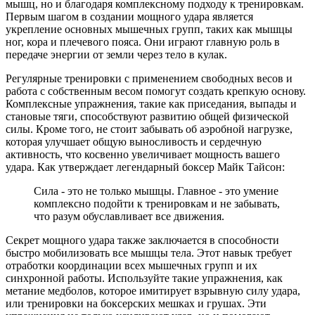
мышц, но и благодаря комплексному подходу к тренировкам.
Первым шагом в создании мощного удара является
укрепление основных мышечных групп, таких как мышцы
ног, кора и плечевого пояса. Они играют главную роль в
передаче энергии от земли через тело в кулак.
Регулярные тренировки с применением свободных весов и
работа с собственным весом помогут создать крепкую основу.
Комплексные упражнения, такие как приседания, выпады и
становые тяги, способствуют развитию общей физической
силы. Кроме того, не стоит забывать об аэробной нагрузке,
которая улучшает общую выносливость и сердечную
активность, что косвенно увеличивает мощность вашего
удара. Как утверждает легендарный боксер Майк Тайсон:
Сила - это не только мышцы. Главное - это умение
комплексно подойти к тренировкам и не забывать,
что разум обуславливает все движения.
Секрет мощного удара также заключается в способности
быстро мобилизовать все мышцы тела. Этот навык требует
отработки координации всех мышечных групп и их
синхронной работы. Используйте такие упражнения, как
метание медболов, которое имитирует взрывную силу удара,
или тренировки на боксерских мешках и грушах. Эти