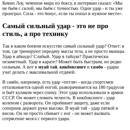
Кевин Лоу, чемпион мира по боксу, в интервью сказал: «Мы
не бьём с силой, мы бьём с точностью. Один удар - и ты уже
проиграл. Сила - это бонус, если ты попал в нужное место».
Самый сильный удар - это не про
стиль, а про технику
Так в каком боевом искусстве самый сильный удар? Ответ: в
том, где тренируют передачу массы тела, а не просто мышцы.
Удар в айкидо? Слабый. Удар в тайцзи? Практически
незаметный. Удар в карате? Может быть быстрым, но редко
сильным. А вот в
муай тай
,
кикбоксинге
и
самбо
- удары
учат делать с максимальной отдачей.
В самбо, например, есть удар «петля» - когда спортсмен
отталкивается одной ногой, разворачивается на 180 градусов
и бьёт кулаком через спину. Этот удар использовали в армии
СССР. Он может сломать челюсть. В кикбоксинге - удар
коленом с разворота. Он пробивает защиту, даже если
соперник держит руки высоко. В муай тай - удар пяткой в
висок. Он не просто сбивает с ног - он может вызвать
сотрясение мозга с первого удара.