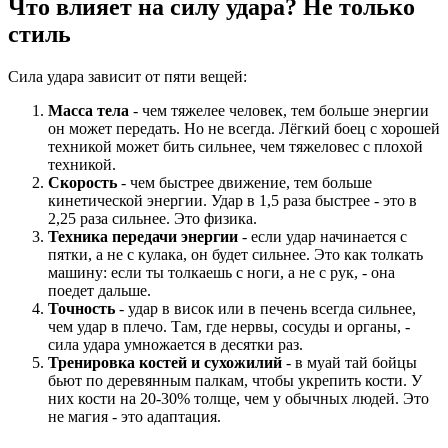
Что влияет на силу удара? Не только
стиль
Сила удара зависит от пяти вещей:
Масса тела
- чем тяжелее человек, тем больше энергии
он может передать. Но не всегда. Лёгкий боец с хорошей
техникой может бить сильнее, чем тяжеловес с плохой
техникой.
Скорость
- чем быстрее движение, тем больше
кинетической энергии. Удар в 1,5 раза быстрее - это в
2,25 раза сильнее. Это физика.
Техника передачи энергии
- если удар начинается с
пятки, а не с кулака, он будет сильнее. Это как толкать
машину: если ты толкаешь с ноги, а не с рук, - она
поедет дальше.
Точность
- удар в висок или в печень всегда сильнее,
чем удар в плечо. Там, где нервы, сосуды и органы, -
сила удара умножается в десятки раз.
Тренировка костей и сухожилий
- в муай тай бойцы
бьют по деревянным палкам, чтобы укрепить кости. У
них кости на 20-30% толще, чем у обычных людей. Это
не магия - это адаптация.