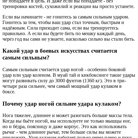
не попадаете в цель. И даже если вы попадаете - без
тренировки костей, сухожилий и реакции вы просто устанете.
Если вы начинаете - не гонитесь за самым сильным ударом.
Гонитесь за тем, чтобы ваш удар стал точным, быстрым и
надёжным. Сила приходит сама, если вы тренируетесь
правильно. А если вы будете бить по мешку каждый день,
через год вы сами не узнаете, насколько сильно вы стали бить.
Какой удар в боевых искусствах считается
самым сильным?
Самым сильным считается удар ногой - особенно боковой
удар или удар коленом. В муай тай и кикбоксинге такие удары
могут развивать силу до 3000 фунтов (1360 кг). Это в три-
четыре раза сильнее, чем самый мощный удар кулаком в
боксе.
Почему удар ногой сильнее удара кулаком?
Нога тяжелее, длиннее и может разогнать больше массы тела.
Когда вы бьёте ногой, вы используете не только мышцы ног,
но и бёдра, поясницу и даже корпус. Это как использовать
рычаг - чем длиннее рычаг, тем больше силы вы можете
приложить. Удар кулаком работает только через плечо и руку -