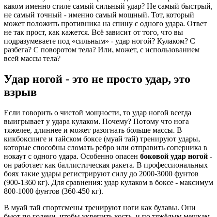
каком именно стиле самый сильный удар? Не самый быстрый,
не самый точный - именно самый мощный. Тот, который
может положить противника на спину с одного удара. Ответ
не так прост, как кажется. Всё зависит от того, что вы
подразумеваете под «сильным» - удар ногой? Кулаком? С
разбега? С поворотом тела? Или, может, с использованием
всей массы тела?
Удар ногой - это не просто удар, это
взрыв
Если говорить о чистой мощности, то удар ногой всегда
выигрывает у удара кулаком. Почему? Потому что нога
тяжелее, длиннее и может разогнать больше массы. В
кикбоксинге и тайском боксе (муай тай) тренируют удары,
которые способны сломать ребро или отправить соперника в
нокаут с одного удара. Особенно опасен
боковой удар ногой
-
он работает как баллистическая ракета. В профессиональных
боях такие удары регистрируют силу до 2000-3000 фунтов
(900-1360 кг). Для сравнения: удар кулаком в боксе - максимум
800-1000 фунтов (360-450 кг).
В муай тай спортсмены тренируют ноги как булавы. Они
бьют по голени, чтобы укрепить кость, и по тяжёлым мешкам,