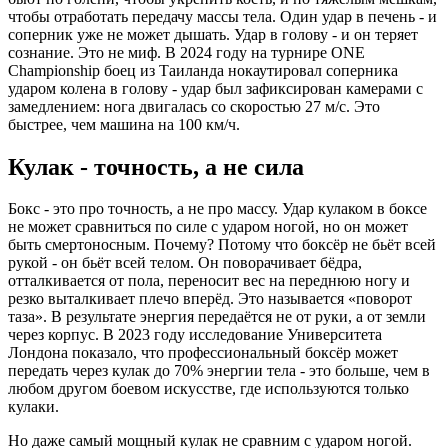
чтобы отработать передачу массы тела. Один удар в печень - и
соперник уже не может дышать. Удар в голову - и он теряет
сознание. Это не миф. В 2024 году на турнире ONE
Championship боец из Таиланда нокаутировал соперника
ударом колена в голову - удар был зафиксирован камерами с
замедлением: нога двигалась со скоростью 27 м/с. Это
быстрее, чем машина на 100 км/ч.
Кулак - точность, а не сила
Бокс - это про точность, а не про массу. Удар кулаком в боксе
не может сравниться по силе с ударом ногой, но он может
быть смертоносным. Почему? Потому что боксёр не бьёт всей
рукой - он бьёт всей телом. Он поворачивает бёдра,
отталкивается от пола, переносит вес на переднюю ногу и
резко выталкивает плечо вперёд. Это называется «поворот
таза». В результате энергия передаётся не от руки, а от земли
через корпус. В 2023 году исследование Университета
Лондона показало, что профессиональный боксёр может
передать через кулак до 70% энергии тела - это больше, чем в
любом другом боевом искусстве, где используются только
кулаки.
Но даже самый мощный кулак не сравним с ударом ногой.