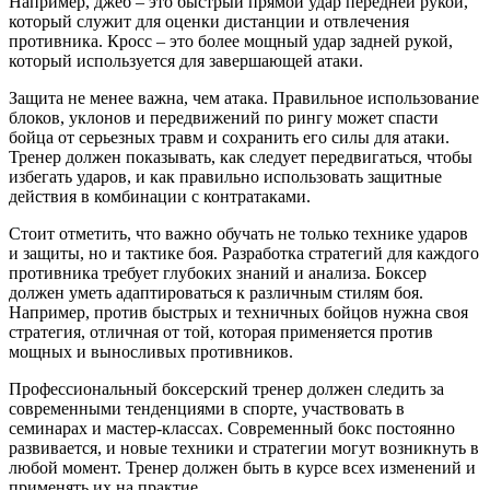
Например, джеб – это быстрый прямой удар передней рукой,
который служит для оценки дистанции и отвлечения
противника. Кросс – это более мощный удар задней рукой,
который используется для завершающей атаки.
Защита не менее важна, чем атака. Правильное использование
блоков, уклонов и передвижений по рингу может спасти
бойца от серьезных травм и сохранить его силы для атаки.
Тренер должен показывать, как следует передвигаться, чтобы
избегать ударов, и как правильно использовать защитные
действия в комбинации с контратаками.
Стоит отметить, что важно обучать не только технике ударов
и защиты, но и тактике боя. Разработка стратегий для каждого
противника требует глубоких знаний и анализа. Боксер
должен уметь адаптироваться к различным стилям боя.
Например, против быстрых и техничных бойцов нужна своя
стратегия, отличная от той, которая применяется против
мощных и выносливых противников.
Профессиональный боксерский тренер должен следить за
современными тенденциями в спорте, участвовать в
семинарах и мастер-классах. Современный бокс постоянно
развивается, и новые техники и стратегии могут возникнуть в
любой момент. Тренер должен быть в курсе всех изменений и
применять их на практие.