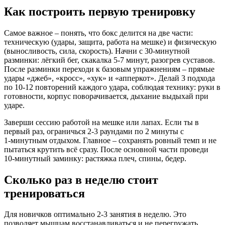
Как построить первую тренировку
Самое важное – понять, что бокс делится на две части:
техническую (удары, защита, работа на мешке) и физическую
(выносливость, сила, скорость). Начни с 30‑минутной
разминки: лёгкий бег, скакалка 5‑7 минут, разогрев суставов.
После разминки переходи к базовым упражнениям – прямые
удары «джеб», «кросс», «хук» и «апперкот». Делай 3 подхода
по 10‑12 повторений каждого удара, соблюдая технику: руки в
готовности, корпус поворачивается, дыхание выдыхай при
ударе.
Заверши сессию работой на мешке или лапах. Если ты в
первый раз, ограничься 2‑3 раундами по 2 минуты с
1‑минутным отдыхом. Главное – сохранять ровный темп и не
пытаться крутить всё сразу. После основной части проведи
10‑минутный заминку: растяжка плеч, спины, бедер.
Сколько раз в неделю стоит
тренироваться
Для новичков оптимально 2‑3 занятия в неделю. Это
позволяет мышцам восстанавливаться и не перегружать