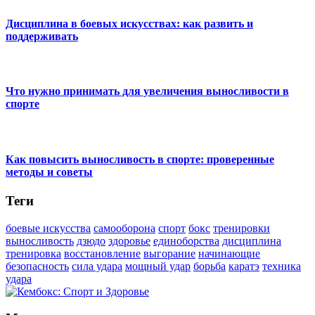
Дисциплина в боевых искусствах: как развить и
поддерживать
Что нужно принимать для увеличения выносливости в
спорте
Как повысить выносливость в спорте: проверенные
методы и советы
Теги
боевые искусства
самооборона
спорт
бокс
тренировки
выносливость
дзюдо
здоровье
единоборства
дисциплина
тренировка
восстановление
выгорание
начинающие
безопасность
сила удара
мощный удар
борьба
каратэ
техника
удара