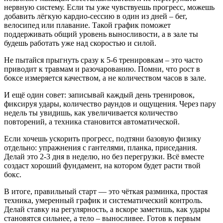
нервную систему. Если ты уже чувствуешь прогресс, можешь
добавить лёгкую кардио‑сессию в один из дней – бег,
велосипед или плавание. Такой график поможет
поддерживать общий уровень выносливости, а в зале ты
будешь работать уже над скоростью и силой.
Не пытайся прыгнуть сразу к 5‑6 тренировкам – это часто
приводит к травмам и разочарованию. Помни, что рост в
боксе измеряется качеством, а не количеством часов в зале.
И ещё один совет: записывай каждый день тренировок,
фиксируя удары, количество раундов и ощущения. Через пару
недель ты увидишь, как увеличивается количество
повторений, а техника становится автоматической.
Если хочешь ускорить прогресс, подтяни базовую физику
отдельно: упражнения с гантелями, планка, приседания.
Делай это 2‑3 дня в неделю, но без перегрузки. Всё вместе
создаст хороший фундамент, на котором будет расти твой
бокс.
В итоге, правильный старт — это чёткая разминка, простая
техника, умеренный график и систематический контроль.
Делай ставку на регулярность, а вскоре заметишь, как удары
становятся сильнее, а тело – выносливее. Готов к первым