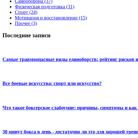
Самооборона
(37)
Физическая подготовка
(31)
Спорт
(24)
Мотивация и восстановление
(15)
Прочее
(3)
Последние записи
Самые травмоопасные виды единоборств: рейтинг рисков и 
Все боевые искусства: спорт или искусство?
Что такое боксерское слабоумие: причины, симптомы и как 
30 минут бокса в день - достаточно ли это для хорошей тре