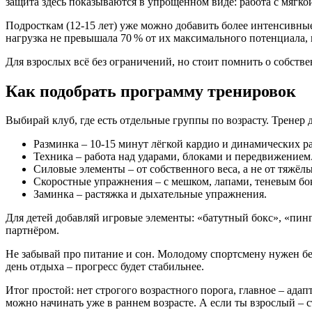
защита здесь показываются в упрощённом виде: работа с мягко
Подросткам (12‑15 лет) уже можно добавить более интенсивные
нагрузка не превышала 70 % от их максимального потенциала, 
Для взрослых всё без ограничений, но стоит помнить о собстве
Как подобрать программу тренировок
Выбирай клуб, где есть отдельные группы по возрасту. Тренер 
Разминка – 10‑15 минут лёгкой кардио и динамических р
Техника – работа над ударами, блоками и передвижением
Силовые элементы – от собственного веса, а не от тяжёлы
Скоростные упражнения – с мешком, лапами, теневым бо
Заминка – растяжка и дыхательные упражнения.
Для детей добавляй игровые элементы: «батутный бокс», «пинг
партнёром.
Не забывай про питание и сон. Молодому спортсмену нужен бел
день отдыха – прогресс будет стабильнее.
Итог простой: нет строгого возрастного порога, главное – ада
можно начинать уже в раннем возрасте. А если ты взрослый – 