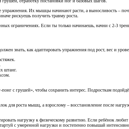
й грушей, отработку постановки ног и базовых шагов.
 упражнения. Их мышцы начинают расти, а выносливость – почти
иначе рискуешь получить травму роста.
нных ограничениях. Если ты только начинаешь, начни с 2‑3 трен
должен знать, как адаптировать упражнения под рост, вес и уро
астяжек.
.
х штанг.
ксом.
‑понг с грушей», чтобы сохранить интерес. Подросткам подойдёт
ок для роста мышц, а взрослому – восстановление после нагруз
птировать нагрузку к физическому развитию. Если ребёнок любит 
стартуй с умеренной нагрузки и постепенно повышай интенсивно