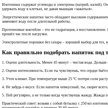
Изотоники содержат углеводы и электроны (натрий, калий). Он
удержать воду в клетках, не давая мышцам «зажаться».
Энергетические напитки часто обладают высоким содержанием к
заменяют воду после длительной работы.
Протеиновые коктейли – это не гидратация, а восстановление
прошёл час после нагрузки.
Электролитные порошки без сахара – хороший выбор для тех, к
Как правильно подобрать напиток под 
1. Оцени длительность. Менее 45 минут – чистая вода. Дольше
2. Оцени интенсивность. Если ты чувствуешь, что сердце бьётс
3. Учти климат. При температуре выше 25 °C потери соли расту
4. Не забудь о вкусе. Если напиток невкусный, ты, скорее все
5. Пей регулярно, а не только когда чувствуешь жажду. Жажда п
Практический совет: возьми с собой бутылку с 250 мл изотони
протеиновый коктейль в течение 30‑60 минут.