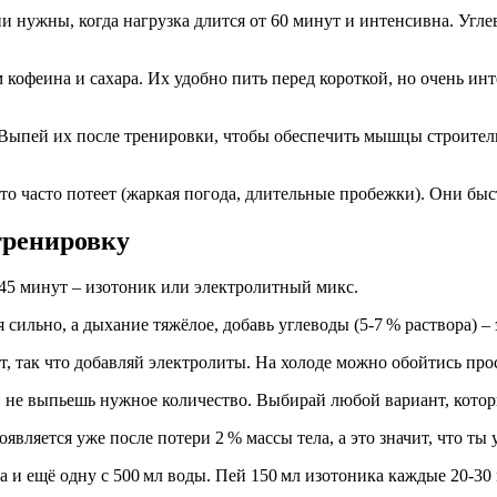
и нужны, когда нагрузка длится от 60 минут и интенсивна. Угл
офеина и сахара. Их удобно пить перед короткой, но очень инте
. Выпей их после тренировки, чтобы обеспечить мышцы строител
то часто потеет (жаркая погода, длительные пробежки). Они бы
тренировку
 45 минут – изотоник или электролитный микс.
я сильно, а дыхание тяжёлое, добавь углеводы (5‑7 % раствора) 
т, так что добавляй электролиты. На холоде можно обойтись про
го, не выпьешь нужное количество. Выбирай любой вариант, котор
оявляется уже после потери 2 % массы тела, а это значит, что ты 
ка и ещё одну с 500 мл воды. Пей 150 мл изотоника каждые 20‑3