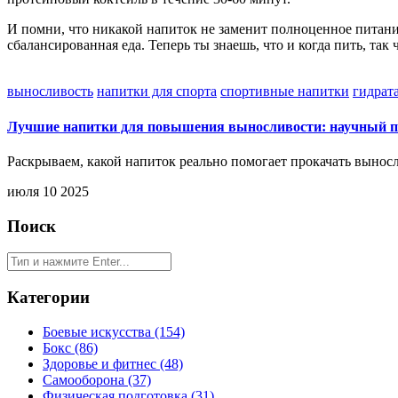
И помни, что никакой напиток не заменит полноценное питани
сбалансированная еда. Теперь ты знаешь, что и когда пить, так
выносливость
напитки для спорта
спортивные напитки
гидрат
Лучшие напитки для повышения выносливости: научный по
Раскрываем, какой напиток реально помогает прокачать вынос
июля 10 2025
Поиск
Категории
Боевые искусства
(154)
Бокс
(86)
Здоровье и фитнес
(48)
Самооборона
(37)
Физическая подготовка
(31)