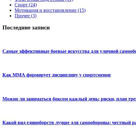
Спорт
(24)
Мотивация и восстановление
(15)
Прочее
(3)
Последние записи
Самые эффективные боевые искусства для уличной самоо
Как ММА формирует дисциплину у спортсменов
Можно ли заниматься боксом каждый день: риски, план тре
Какой вид единоборств лучше для самообороны: честный р