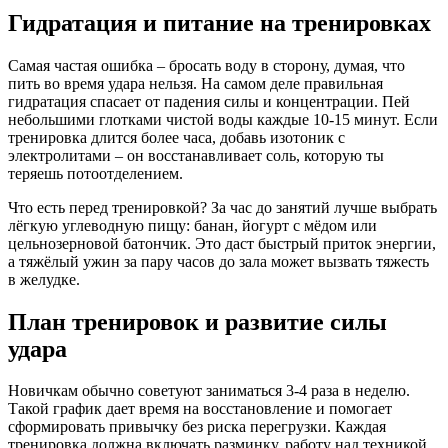
Гидратация и питание на тренировках
Самая частая ошибка – бросать воду в сторону, думая, что
пить во время удара нельзя. На самом деле правильная
гидратация спасает от падения силы и концентрации. Пей
небольшими глотками чистой воды каждые 10‑15 минут. Если
тренировка длится более часа, добавь изотоник с
электролитами – он восстанавливает соль, которую ты
теряешь потоотделением.
Что есть перед тренировкой? За час до занятий лучше выбрать
лёгкую углеводную пищу: банан, йогурт с мёдом или
цельнозерновой батончик. Это даст быстрый приток энергии,
а тяжёлый ужин за пару часов до зала может вызвать тяжесть
в желудке.
План тренировок и развитие силы
удара
Новичкам обычно советуют заниматься 3‑4 раза в неделю.
Такой график дает время на восстановление и помогает
сформировать привычку без риска перегрузки. Каждая
тренировка должна включать разминку, работу над техникой,