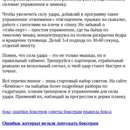
силовые упражнения и заминку.
Чтобы увеличить силу удара, добавляй в программу такие
упражнения: отжимания с отягощением, прыжки на скакалке,
работу с гантелями на плечи и спину. Не забывай о
«пэйк‑перт» – простом упражнении, где ты бьёшь по
тяжелому мешку, концентрируясь на полном раскрытии бедра
и вращении туловища. Делай 3‑4 подхода по 30‑60 секунд,
отдыхай минуту.
Помни, что сила удара – это не только мышцы, но и
правильный тайминг. Тренируйся с партнером, отрабатывай
реакцию на визуальный сигнал, и твой удар станет быстрее и
точнее.
Всё перечисленное – лишь стартовый набор советов. На сайте
«Кембокс» ты найдёшь более подробные разборы по
гидратации, планам тренировок и упражнениям для силы
удара. Применяй их, наблюдай за прогрессом и держи планку.
бокс
ошибки боксеров
советы боксерам
правила бокса
Ошибки, которые нельзя допускать боксерам