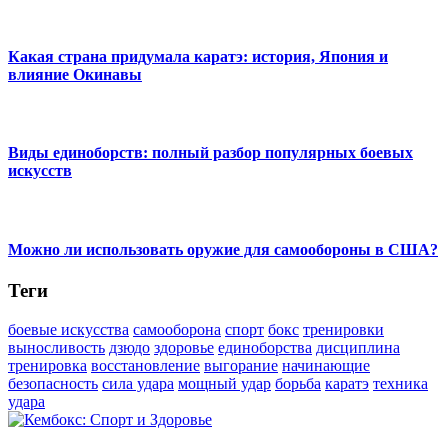
Какая страна придумала каратэ: история, Япония и
влияние Окинавы
Виды единоборств: полный разбор популярных боевых
искусств
Можно ли использовать оружие для самообороны в США?
Теги
боевые искусства
самооборона
спорт
бокс
тренировки
выносливость
дзюдо
здоровье
единоборства
дисциплина
тренировка
восстановление
выгорание
начинающие
безопасность
сила удара
мощный удар
борьба
каратэ
техника
удара