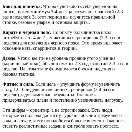
Бокс для новичка.
Чтобы чувствовать себя уверенно на
ринге, нужен минимум 3‑4 месяца регулярных занятий (2‑3
раз в неделю). За этот период вы научитесь правильной
стойке, базовым ударам и основам защиты.
Каратэ и чёрный пояс.
По опыту большинства школ,
потребуется от 4 до 7 лет активных тренировок (2‑3 раза в
неделю) для получения черного пояса. Это время включает
освоение ката, спаррингов и теории.
Дзюдо.
Чтобы выйти на уровень продвинутого ученика
(коричневый пояс), обычно нужны 2‑3 года занятий 2‑3 раза в
неделю. На этом этапе формируются броски, падения и
базовая тактика.
Фитнес и сила.
Если цель – улучшить форму и увеличить
силу, 12‑16 недель интенсивных тренировок (3‑4 раза в
неделю) дадут заметные результаты. Главное –
придерживаться плана и постепенно увеличивать нагрузку.
Эти цифры – ориентир, а не строгий закон. Есть люди,
которые за полгода достигнут уровня, обычно требующего
года, и есть те, кому понадобится больше времени. Главное –
ставить реалистичные задачи и контролировать прогресс.