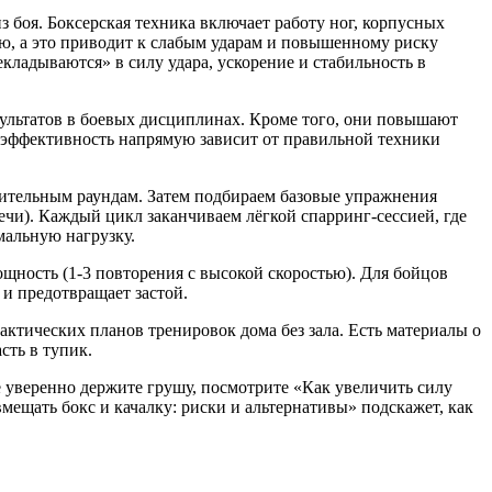
з боя.
Боксерская техника
включает работу ног, корпусных
ю, а это приводит к слабым ударам и повышенному риску
кладываются» в силу удара, ускорение и стабильность в
льтатов в боевых дисциплинах. Кроме того, они повышают
о эффективность напрямую зависит от правильной техники
длительным раундам. Затем подбираем базовые упражнения
ечи). Каждый цикл заканчиваем лёгкой спарринг‑сессией, где
мальную нагрузку.
ощность (1‑3 повторения с высокой скоростью). Для бойцов
 и предотвращает застой.
рактических планов тренировок дома без зала. Есть материалы о
сть в тупик.
е уверенно держите грушу, посмотрите «Как увеличить силу
мещать бокс и качалку: риски и альтернативы» подскажет, как