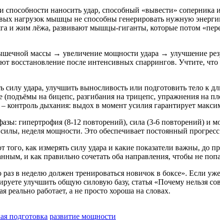
 и способности наносить удар, способный «вывести» соперника и
ловых нагрузок мышцы не способны генерировать нужную энерги
яга и жим лёжа, развивают мышцы‑гиганты, которые потом «пере
шечной массы → увеличение мощности удара → улучшение резу
ряют восстановление после интенсивных спаррингов. Учтите, чт
ть силу удара, улучшить выносливость или подготовить тело к 
е (подъёмы на бицепс, разгибания на трицепс, упражнения на пл
т – контроль дыхания: выдох в момент усилия гарантирует макси
азы: гипертрофия (8‑12 повторений), сила (3‑6 повторений) и м
 силы, неделя мощности. Это обеспечивает постоянный прогресс
 того, как измерять силу удара и какие показатели важны, до п
нным, и как правильно сочетать оба направления, чтобы не попа
о раз в неделю должен тренироваться новичок в боксе». Если уж
руете улучшить общую силовую базу, статья «Почему нельзя сов
я реально работает, а не просто хороша на словах.
ая подготовка
развитие мощности