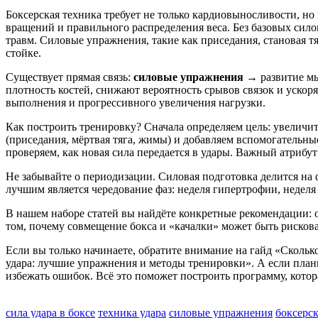
Боксерская техника требует не только кардиовыносливости, но
вращений и правильного распределения веса
. Без базовых си
травм. Силовые упражнения, такие как приседания, становая т
стойке.
Существует прямая связь:
силовые упражнения
→ развитие мы
плотность костей, снижают вероятность срывов связок и уско
выполнения и прогрессивного увеличения нагрузки.
Как построить тренировку? Сначала определяем цель: увеличи
(приседания, мёртвая тяга, жимы) и добавляем вспомогательны
проверяем, как новая сила передается в удары. Важный атрибу
Не забывайте о периодизации. Силовая подготовка делится на ф
лучшим является чередование фаз: неделя гипертрофии, неделя
В нашем наборе статей вы найдёте конкретные рекомендации: от
том, почему совмещение бокса и «качалки» может быть рискова
Если вы только начинаете, обратите внимание на гайд «Скольк
удара: лучшие упражнения и методы тренировки». А если плани
избежать ошибок. Всё это поможет построить программу, котора
сила удара в боксе
техника удара
силовые упражнения
боксерск