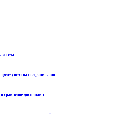
для тела
 преимущества и ограничения
 и сравнение дисциплин