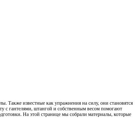
илы
. Также известные как
упражнения на силу
, они становятся
ту с гантелями, штангой и собственным весом
помогают
одготовки. На этой странице мы собрали материалы, которые