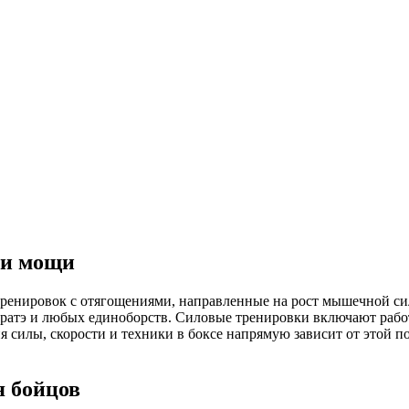
 и мощи
тренировок с отягощениями, направленные на рост мышечной с
каратэ и любых единоборств.
Силовые тренировки
включают рабо
ия силы, скорости и техники
в боксе напрямую зависит от этой п
 бойцов