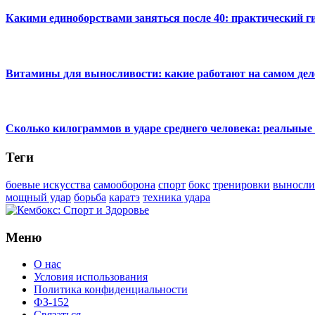
Какими единоборствами заняться после 40: практический г
Витамины для выносливости: какие работают на самом дел
Сколько килограммов в ударе среднего человека: реальны
Теги
боевые искусства
самооборона
спорт
бокс
тренировки
выносли
мощный удар
борьба
каратэ
техника удара
Меню
О нас
Условия использования
Политика конфиденциальности
ФЗ-152
Связаться