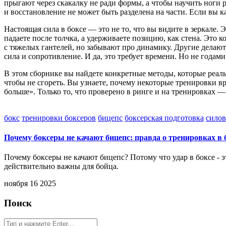
прыгают через скакалку не ради формы, а чтобы научить ноги 
и восстановление
не может быть разделена на части. Если вы к
Настоящая сила в боксе — это не то, что вы видите в зеркале. 
падаете после толчка, а удерживаете позицию, как стена. Это 
с тяжелых гантелей, но забывают про динамику. Другие делают
сила и сопротивление. И да, это требует времени. Но не годами
В этом сборнике вы найдете конкретные методы, которые реаль
чтобы не сгореть. Вы узнаете, почему некоторые тренировки вр
больше». Только то, что проверено в ринге и на тренировках 
бокс
тренировки боксеров
бицепс
боксерская подготовка
силов
Почему боксеры не качают бицепс: правда о тренировках в 
Почему боксеры не качают бицепс? Потому что удар в боксе - эт
действительно важны для бойца.
ноября 16 2025
Поиск