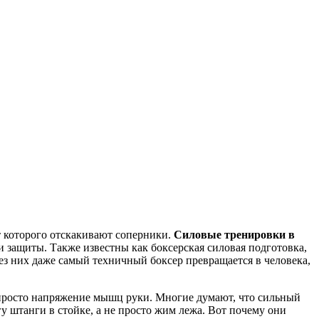
т которого отскакивают соперники.
Силовые тренировки в
 и защиты
. Также известны как
боксерская силовая подготовка
,
ез них даже самый техничный боксер превращается в человека,
е просто напряжение мышц руки
. Многие думают, что сильный
у штанги в стойке, а не просто жим лежа. Вот почему они