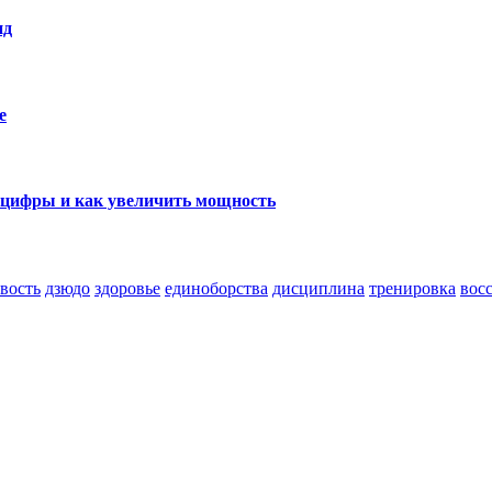
ид
е
е цифры и как увеличить мощность
вость
дзюдо
здоровье
единоборства
дисциплина
тренировка
вос