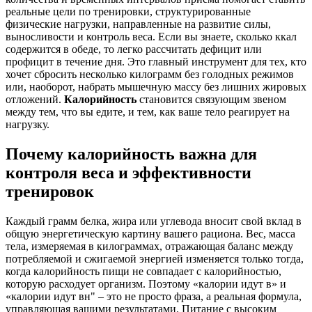
реальные цели по
тренировки
,
структурированные
физические нагрузки, направленные на развитие силы,
выносливости и контроль веса
. Если вы знаете, сколько ккал
содержится в обеде, то легко рассчитать дефицит или
профицит в течение дня. Это главный инструмент для тех, кто
хочет сбросить несколько килограмм без голодных режимов
или, наоборот, набрать мышечную массу без лишних жировых
отложений.
Калорийность
становится связующим звеном
между тем, что вы едите, и тем, как ваше тело реагирует на
нагрузку.
Почему калорийность важна для
контроля веса и эффективности
тренировок
Каждый грамм белка, жира или углевода вносит свой вклад в
общую энергетическую картину вашего рациона.
Вес
,
масса
тела, измеряемая в килограммах, отражающая баланс между
потребляемой и сжигаемой энергией
изменяется только тогда,
когда калорийность пищи не совпадает с калорийностью,
которую расходует организм. Поэтому «калории идут в» и
«калории идут вн" – это не просто фраза, а реальная формула,
управляющая вашими результатами. Питание с высоким