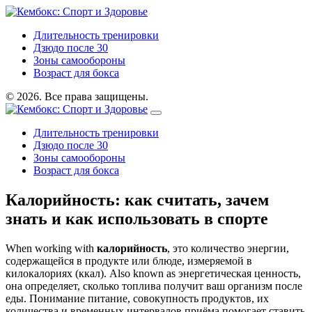
Длительность тренировки
Дзюдо после 30
Зоны самообороны
Возраст для бокса
© 2026. Все права защищены.
Длительность тренировки
Дзюдо после 30
Зоны самообороны
Возраст для бокса
Калорийность: как считать, зачем
знать и как использовать в спорте
When working with
калорийность
,
это количество энергии,
содержащейся в продукте или блюде, измеряемой в
килокалориях (ккал)
. Also known as
энергетическая ценность
,
она определяет, сколько топлива получит ваш организм после
еды. Понимание
питание
,
совокупность продуктов, их
количества и временных интервалов приёма
помогает ставить