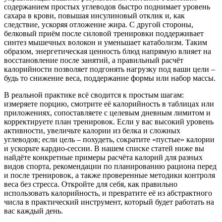
содержанием простых углеводов быстро поднимает уровень
сахара в крови, повышая инсулиновый отклик и, как
следствие, ускоряя отложение жира. С другой стороны,
белковый приём после силовой тренировки поддерживает
синтез мышечных волокон и уменьшает катаболизм. Таким
образом, энергетическая ценность блюд напрямую влияет на
восстановление после занятий, а правильный расчёт
калорийности позволяет подгонять нагрузку под ваши цели –
будь то снижение веса, поддержание формы или набор массы.
В реальной практике всё сводится к простым шагам:
измеряете порцию, смотрите её калорийность в таблицах или
приложениях, сопоставляете с целевым дневным лимитом и
корректируете план тренировок. Если у вас высокий уровень
активности, увеличьте калории из белка и сложных
углеводов; если цель – похудеть, сократите «пустые» калории
и ускорьте кардио‑сессии. В нашем списке статей ниже вы
найдёте конкретные примеры расчёта калорий для разных
видов спорта, рекомендации по планированию рациона перед
и после тренировок, а также проверенные методики контроля
веса без стресса. Откройте для себя, как правильно
использовать калорийность, и превратите её из абстрактного
числа в практический инструмент, который будет работать на
вас каждый день.