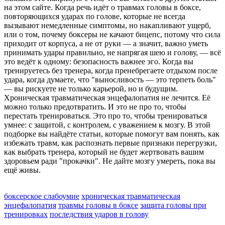
на этом сайте. Когда речь идёт о
травмах головы в боксе
,
повторяющихся ударах по голове, которые не всегда
вызывают немедленные симптомы, но накапливают ущерб
,
или о том, почему
боксеры не качают бицепс
,
потому что сила
приходит от корпуса, а не от руки — а значит, важно уметь
принимать удары правильно, не напрягая шею и голову
, — всё
это ведёт к одному: безопасность важнее эго. Когда вы
тренируетесь без тренера, когда пренебрегаете отдыхом после
удара, когда думаете, что "выносливость — это терпеть боль"
— вы рискуете не только карьерой, но и будущим.
Хроническая травматическая энцефалопатия не лечится. Её
можно только предотвратить. И это не про то, чтобы
перестать тренироваться. Это про то, чтобы тренироваться
умнее: с защитой, с контролем, с уважением к мозгу. В этой
подборке вы найдёте статьи, которые помогут вам понять, как
избежать травм, как распознать первые признаки перегрузки,
как выбрать тренера, который не будет жертвовать вашим
здоровьем ради "прокачки". Не дайте мозгу умереть, пока вы
ещё живы.
боксерское слабоумие
хроническая травматическая
энцефалопатия
травмы головы в боксе
защита головы при
тренировках
последствия ударов в голову