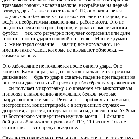
травмами головы, включая мелкие, несерьёзные на первый
взгляд удары
. Также известно как
CTE
, оно развивается
годами, часто без явных симптомов на ранних стадиях, но
ведёт к необратимым изменениям в работе мозга
. Это не
редкость среди боксёров, борцов, игроков в американский
футбол — тех, кто регулярно получает сотрясения или даже
просто "просто ударил головой по груше". Многие думают:
"Я же не терял сознание — значит, всё нормально". Но
именно такие удары, которые не вызывают обморока, —
самые опасные.
Это заболевание не появляется после одного удара. Оно
копится. Каждый раз, когда ваш мозк сталкивается с резким
движением — будь то удар в схватке, падение при падении на
ринге или даже сильный трясок при боксёрских упражнениях
— он получает микротравму. Со временем эти микротравмы
приводят к накоплению аномальных белков, которые
разрушают клетки мозга. Результат — проблемы с памятью,
настроением, концентрацией, а в запущенных случаях —
депрессия, агрессия, потеря контроля над поведением. Учёные
из Бостонского университета изучили мозги 111 бывших
бойцов и обнаружили признаки CTE у 110 из них. Это не
статистика — это предупреждение.
Связано это напрямую с тем, что вы читаете в других статьях