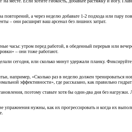
 на месте. Если хотите гибкость, добавьте растяжку и йогу. Глав
а повторений, а через неделю добавьте 1‑2 подхода или пару по
нты – они расширят ваш арсенал без лишних затрат.
ые часы: утром перед работой, в обеденный перерыв или вечеро
ровки» – они тоже работают.
лали сегодня, или сколько минут удержали планку. Фиксируйте
тьи, например, «Сколько раз в неделю должен тренироваться нов
имальной эффективности», где рассказано, как правильно гидрат
новления, поэтому ставьте хотя бы один‑два дня без нагрузки. 
кие упражнения нужны, как их прогрессировать и когда их выпол
е.