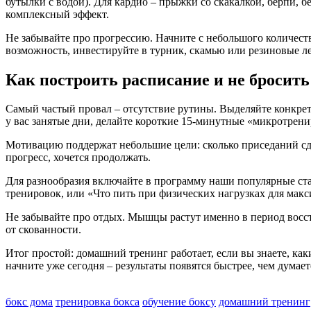
бутылки с водой). Для кардио – прыжки со скакалкой, берпи, бег
комплексный эффект.
Не забывайте про прогрессию. Начните с небольшого количеств
возможность, инвестируйте в турник, скамью или резиновые ле
Как построить расписание и не бросить
Самый частый провал – отсутствие рутины. Выделяйте конкретн
у вас занятые дни, делайте короткие 15‑минутные «микротрени
Мотивацию поддержат небольшие цели: сколько приседаний сде
прогресс, хочется продолжать.
Для разнообразия включайте в программу наши популярные ста
тренировок, или «Что пить при физических нагрузках для макс
Не забывайте про отдых. Мышцы растут именно в период восста
от скованности.
Итог простой: домашний тренинг работает, если вы знаете, ка
начните уже сегодня – результаты появятся быстрее, чем думает
бокс дома
тренировка бокса
обучение боксу
домашний тренинг