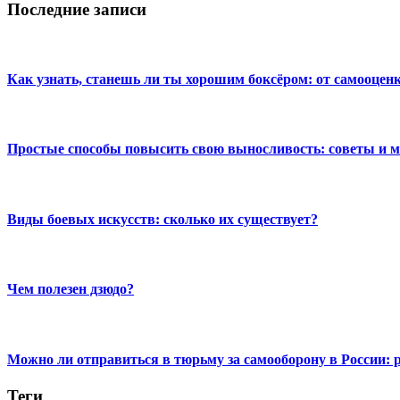
Последние записи
Как узнать, станешь ли ты хорошим боксёром: от самооцен
Простые способы повысить свою выносливость: советы и 
Виды боевых искусств: сколько их существует?
Чем полезен дзюдо?
Можно ли отправиться в тюрьму за самооборону в России: 
Теги