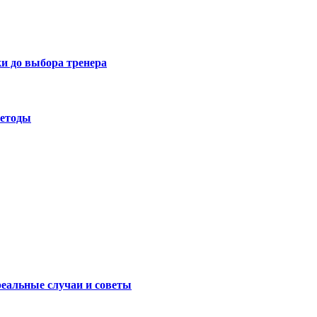
ки до выбора тренера
методы
реальные случаи и советы