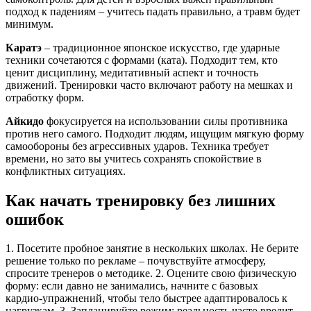
подход к падениям – учитесь падать правильно, а травм будет
минимум.
Каратэ
– традиционное японское искусство, где ударные
техники сочетаются с формами (ката). Подходит тем, кто
ценит дисциплину, медитативный аспект и точность
движений. Тренировки часто включают работу на мешках и
отработку форм.
Айкидо
фокусируется на использовании силы противника
против него самого. Подходит людям, ищущим мягкую форму
самообороны без агрессивных ударов. Техника требует
времени, но зато вы учитесь сохранять спокойствие в
конфликтных ситуациях.
Как начать тренировку без лишних
ошибок
1. Посетите пробное занятие в нескольких школах. Не берите
решение только по рекламе – почувствуйте атмосферу,
спросите тренеров о методике. 2. Оцените свою физическую
форму: если давно не занимались, начните с базовых
кардио‑упражнений, чтобы тело быстрее адаптировалось к
нагрузкам. 3. Запланируйте режим: реальность часто вредит