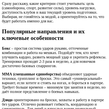
Сразу расскажу, какие критерии стоит учитывать: цель
(самооборона, спорт, развитие силы), уровень нагрузки,
доступность клубов и ваш текущий уровень подготовки.
Выбирая, не гоняйтесь за модой, а ориентируйтесь на то, что
будет работать именно для вас.
Популярные направления и их
ключевые особенности
Бокс
– простая система ударов руками, отточенные
комбинации и работа на мешках. Подойдёт тем, кто хочет
улучшить кардио, развить мощный удар и укрепить рефлексы.
Тренировки проходят 2‑3 раза в неделю, а для новичков
достаточно базовых спаррингов.
ММА (смешанные единоборства)
объединяют ударные
техники, грэпплинг и броски. Это самый «универсальный»
вариант, если хотите и стоять на ногах, и бороться в партере.
Требует больше времени – минимум три занятия в неделю, но
даёт полное представление о боевых навыках.
Дзюдо
ориентировано на броски, захваты и работу в партере
без ударов. Отлично развивает гибкость, координацию и
самоконтроль. Для детей и взрослых важен правильный