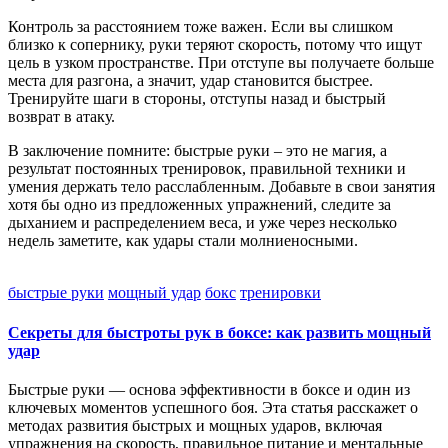
Контроль за расстоянием тоже важен. Если вы слишком
близко к сопернику, руки теряют скорость, потому что ищут
цель в узком пространстве. При отступе вы получаете больше
места для разгона, а значит, удар становится быстрее.
Тренируйте шаги в стороны, отступы назад и быстрый
возврат в атаку.
В заключение помните: быстрые руки – это не магия, а
результат постоянных тренировок, правильной техники и
умения держать тело расслабленным. Добавьте в свои занятия
хотя бы одно из предложенных упражнений, следите за
дыханием и распределением веса, и уже через несколько
недель заметите, как удары стали молниеносными.
быстрые руки
мощный удар
бокс
тренировки
Секреты для быстроты рук в боксе: как развить мощный
удар
Быстрые руки — основа эффективности в боксе и один из
ключевых моментов успешного боя. Эта статья расскажет о
методах развития быстрых и мощных ударов, включая
упражнения на скорость, правильное питание и ментальные