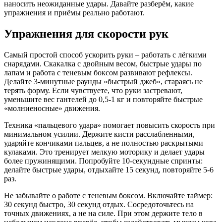
наносить неожиданные удары. Давайте разберём, какие
упражнения и приёмы реально работают.
Упражнения для скорости рук
Самый простой способ ускорить руки – работать с лёгкими
снарядами. Скакалка с двойным весом, быстрые удары по
лапам и работа с теневым боксом развивают рефлексы.
Делайте 3‑минутные раунды «быстрый джеб», стараясь не
терять форму. Если чувствуете, что руки застревают,
уменьшите вес гантелей до 0,5‑1 кг и повторяйте быстрые
«молниеносные» движения.
Техника «пальцевого удара» помогает повысить скорость при
минимальном усилии. Держите кисти расслабленными,
ударяйте кончиками пальцев, а не полностью раскрытыми
кулаками. Это тренирует мелкую моторику и делает удары
более пружинящими. Попробуйте 10‑секундные спринты:
делайте быстрые удары, отдыхайте 15 секунд, повторяйте 5‑6
раз.
Не забывайте о работе с теневым боксом. Включайте таймер:
30 секунд быстро, 30 секунд отдых. Сосредоточьтесь на
точных движениях, а не на силе. При этом держите тело в