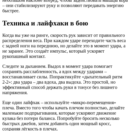
небольшом наклоне вперёд, чтобы задействовать мышцы кора
– они стабилизируют руку и позволяют передавать энергию
быстрее.
Техника и лайфхаки в бою
Когда вы уже на ринге, скорость рук зависит от правильного
распределения веса. При каждом ударе переходите часть веса
с задней ноги на переднюю, но делайте это в момент удара, а
не заранее. Это создаёт импульс, который ускоряет
рукопашный контакт.
Следите за дыханием. Выдох в момент удара помогает
сохранять расслабленность, а вдох между ударами –
восстанавливает силы. Попрактикуйте «дыхательный ритм
2‑2»: два удара – два вдоха, два выдоха. Это простой, но
эффективный способ держать руки в тонусе без лишнего
напряжения.
Еще один лайфхак – используйте «микро‑перемещения»
плеча. Вместо того чтобы качать плечом полностью, делайте
маленькие подпрыгивания, которые ускоряют движение
кулака без потери баланса. Попробуйте бросить несколько
быстрых джебов, затем добавить один мощный кросс,
сохраняя лёгкость в плечах.