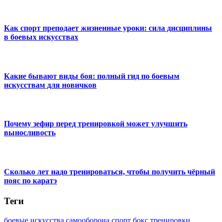
Как спорт преподает жизненные уроки: сила дисциплины
в боевых искусствах
Какие бывают виды боя: полный гид по боевым
искусствам для новичков
Почему зефир перед тренировкой может улучшить
выносливость
Сколько лет надо тренироваться, чтобы получить чёрный
пояс по каратэ
Теги
боевые искусства
самооборона
спорт
бокс
тренировки