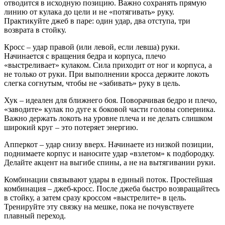
отводится в исходную позицию. Важно сохранять прямую
линию от кулака до цели и не «потягивать» руку.
Практикуйте джеб в паре: один удар, два отступа, три
возврата в стойку.
Кросс – удар правой (или левой, если левша) руки.
Начинается с вращения бедра и корпуса, плечо
«выстреливает» кулаком. Сила приходит от ног и корпуса, а
не только от руки. При выполнении кросса держите локоть
слегка согнутым, чтобы не «забивать» руку в цель.
Хук – идеален для ближнего боя. Поворачивая бедро и плечо,
«заводите» кулак по дуге к боковой части головы соперника.
Важно держать локоть на уровне плеча и не делать слишком
широкий круг – это потеряет энергию.
Апперкот – удар снизу вверх. Начинаете из низкой позиции,
поднимаете корпус и наносите удар «взлетом» к подбородку.
Делайте акцент на выгибе спины, а не на вытягивании руки.
Комбинации связывают удары в единый поток. Простейшая
комбинация – джеб‑кросс. После джеба быстро возвращайтесь
в стойку, а затем сразу кроссом «выстрелите» в цель.
Тренируйте эту связку на мешке, пока не почувствуете
плавный переход.