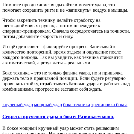
Помните про дыхание: выдыхайте в момент удара, это
помогает сохранить ритм и не «запихнуть» воздух в мышцы.
Чтобы закрепить технику, делайте отработку на
шесть‑дюймовых грушах, а потом переходите к
спарринг‑тренировкам. Сначала сосредоточьтесь на точности,
потом добавляйте скорость и силу.
И ещё один совет – фиксируйте прогресс. Записывайте
количество повторений, время отдыха и ощущение после
каждого подхода. Так вы увидите, как техника становится
автоматической, а результаты – реальными.
Бокс техника – это не только физика удара, но и привычка
держать тело в правильной позиции. Если будете регулярно
проверять стойку, отрабатывать базовые удары и работать над
комбинациями, прогресс не заставит себя ждать.
крученый удар
мощный удар
бокс техника
тренировка бокса
Секреты крученого удара в боксе: Развиваем мощь
В боксе мощный крученый удар может стать решающим
фактором в поединке. Изучая и тренируя техники вращения