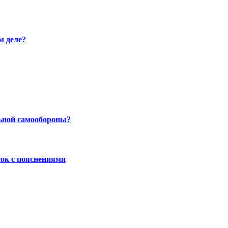
м деле?
льной самообороны?
сок с пояснениями