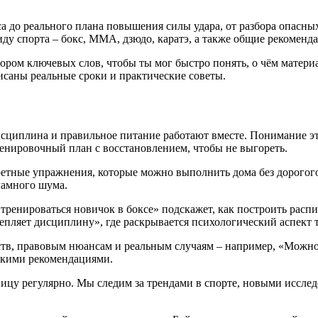
са до реального плана повышения силы удара, от разбора опасны
ду спорта – бокс, ММА, дзюдо, каратэ, а также общие рекоменд
ором ключевых слов, чтобы ты мог быстро понять, о чём материа
писаны реальные сроки и практические советы.
 дисциплина и правильное питание работают вместе. Понимание эти
ренировочный план с восстановлением, чтобы не выгореть.
кретные упражнения, которые можно выполнить дома без дорогог
ламного шума.
 тренироваться новичок в боксе» подскажет, как построить расп
епляет дисциплину», где раскрывается психологический аспект 
дств, правовым нюансам и реальным случаям – например, «Можно
ткими рекомендациями.
ницу регулярно. Мы следим за трендами в спорте, новыми иссле