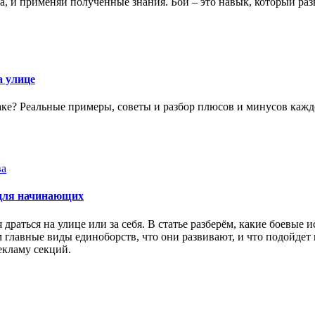
на, и применяй полученные знания. Бой – это навык, который ра
а улице
ке? Реальные примеры, советы и разбор плюсов и минусов каждог
ва
 для начинающих
драться на улице или за себя. В статье разберём, какие боевые
м главные виды единоборств, что они развивают, и что подойдет
екламу секций.