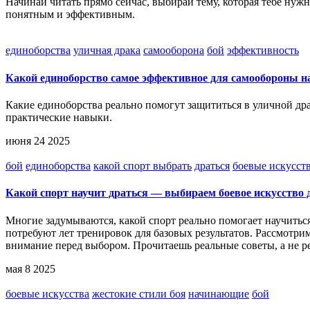
Начинай читать прямо сейчас, выбирай тему, которая тебе нуж
понятным и эффективным.
единоборства
уличная драка
самооборона
бой
эффективность
Какой единоборство самое эффективное для самообороны н
Какие единоборства реально помогут защититься в уличной дра
практические навыки.
июня 24 2025
бой
единоборства
какой спорт выбрать
драться
боевые искусст
Какой спорт научит драться — выбираем боевое искусство
Многие задумываются, какой спорт реально помогает научиться 
потребуют лет тренировок для базовых результатов. Рассмотри
внимание перед выбором. Прочитаешь реальные советы, а не р
мая 8 2025
боевые искусства
жестокие стили боя
начинающие
бой