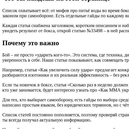
Список охватывает всё: от мифов про питьё воды во время бок
законом при самообороне. Есть отдельные гайды по каждому ви
Каждая статья снабжена заголовком, коротким описанием и наб
увидеть результат от бокса, открой статью №33498 – в ней рас
Почему это важно
Бой – не просто «ударить кого‑то». Это система, где техника,
уверенность в себе. Наши статьи показывают, как совмещать т
Например, статья «Как увеличить силу удара» предлагает кон
разбираются изотоники и их реальная эффективность – без рек
Если ты новичок в боксе, статья «Сколько раз в неделю должен
кто уже занимается, будет интересно узнать про «Как ММА укр
Для тех, кто выбирает самооборону, есть гайды по выбора сре
написано простым языком, без юридических терминов, но с чё
Список статей постоянно пополняется, поэтому проверяй стра
ты всегда получал актуальную информацию.