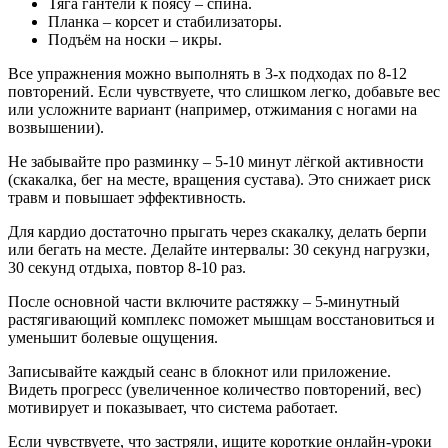
Тяга гантели к поясу – спина.
Планка – корсет и стабилизаторы.
Подъём на носки – икры.
Все упражнения можно выполнять в 3‑х подходах по 8‑12
повторений. Если чувствуете, что слишком легко, добавьте вес
или усложните вариант (например, отжимания с ногами на
возвышении).
Не забывайте про разминку – 5‑10 минут лёгкой активности
(скакалка, бег на месте, вращения сустава). Это снижает риск
травм и повышает эффективность.
Для кардио достаточно прыгать через скакалку, делать берпи
или бегать на месте. Делайте интервалы: 30 секунд нагрузки,
30 секунд отдыха, повтор 8‑10 раз.
После основной части включите растяжку – 5‑минутный
растягивающий комплекс поможет мышцам восстановиться и
уменьшит болевые ощущения.
Записывайте каждый сеанс в блокнот или приложение.
Видеть прогресс (увеличенное количество повторений, вес)
мотивирует и показывает, что система работает.
Если чувствуете, что застряли, ищите короткие онлайн‑уроки