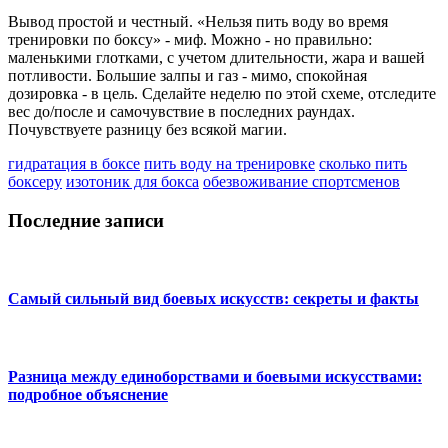
Вывод простой и честный. «Нельзя пить воду во время
тренировки по боксу» - миф. Можно - но правильно:
маленькими глотками, с учетом длительности, жара и вашей
потливости. Большие залпы и газ - мимо, спокойная
дозировка - в цель. Сделайте неделю по этой схеме, отследите
вес до/после и самочувствие в последних раундах.
Почувствуете разницу без всякой магии.
гидратация в боксе
пить воду на тренировке
сколько пить
боксеру
изотоник для бокса
обезвоживание спортсменов
Последние записи
Самый сильный вид боевых искусств: секреты и факты
Разница между единоборствами и боевыми искусствами:
подробное объяснение