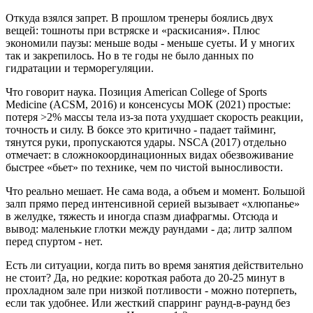
Откуда взялся запрет. В прошлом тренеры боялись двух
вещей: тошноты при встряске и «раскисания». Плюс
экономили паузы: меньше воды - меньше суеты. И у многих
так и закрепилось. Но в те годы не было данных по
гидратации и терморегуляции.
Что говорит наука. Позиция American College of Sports
Medicine (ACSM, 2016) и консенсусы МОК (2021) простые:
потеря >2% массы тела из-за пота ухудшает скорость реакции,
точность и силу. В боксе это критично - падает тайминг,
тянутся руки, пропускаются удары. NSCA (2017) отдельно
отмечает: в сложнокоординационных видах обезвоживание
быстрее «бьет» по технике, чем по чистой выносливости.
Что реально мешает. Не сама вода, а объем и момент. Большой
залп прямо перед интенсивной серией вызывает «хлюпанье»
в желудке, тяжесть и иногда спазм диафрагмы. Отсюда и
вывод: маленькие глотки между раундами - да; литр залпом
перед спуртом - нет.
Есть ли ситуации, когда пить во время занятия действительно
не стоит? Да, но редкие: короткая работа до 20-25 минут в
прохладном зале при низкой потливости - можно потерпеть,
если так удобнее. Или жесткий спарринг раунд-в-раунд без