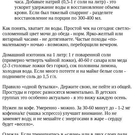
часа. Добавьте натрий (0,5-1 г соли на литр) - это
ускорит удержание воды и восстановление объема
крови. Если был тяжелый спарринг - разделите
восстановление на порции по 300-400 мл.
Как понять, хватает ли воды. Простой чек на сегодня: светло-
соломенный цвет мочи до обеда - норм. Ярко-желтый или
янтарный часами - не дотягиваете. Частые походы «по-
маленькому» ночью - возможно, переборщили вечером.
Домашний изотоник на 1 литр: 1 г поваренной соли
(примерно четверть чайной ложки), 40-60 г сахара или меда
(2-3 столовые ложки без горки), сок половины лимона,
холодная вода. Если много потеете и на майке белые соли -
поднимите соль до 1,5 г/л.
Правило «одной бутылки». Держите свою, не пейте из общей.
Простуды и герпес разносятся моментально. В детских
группах это особенно актуально - я это вижу каждую осень.
Нужен ли кофе. Умеренно - можно. За 30-60 минут до - 1-2 мг
кофеина/кг (чашка эспрессо) улучшит внимание. Но не
заменяет воду, и не мешайте с энергосами в жаре - сердцу
будет «весело».
Одежда. Если тренируетесь в «сауне» или в двух слоях ради