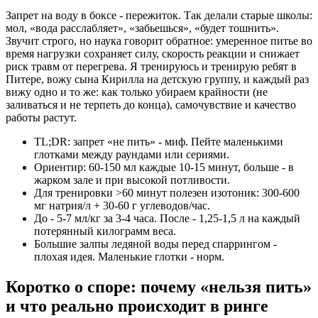
Запрет на воду в боксе - пережиток. Так делали старые школы:
мол, «вода расслабляет», «забьешься», «будет тошнить».
Звучит строго, но наука говорит обратное: умеренное питье во
время нагрузки сохраняет силу, скорость реакции и снижает
риск травм от перегрева. Я тренируюсь и тренирую ребят в
Питере, вожу сына Кирилла на детскую группу, и каждый раз
вижу одно и то же: как только убираем крайности (не
заливаться и не терпеть до конца), самочувствие и качество
работы растут.
TL;DR: запрет «не пить» - миф. Пейте маленькими
глотками между раундами или сериями.
Ориентир: 60-150 мл каждые 10-15 минут, больше - в
жарком зале и при высокой потливости.
Для тренировки >60 минут полезен изотоник: 300-600
мг натрия/л + 30-60 г углеводов/час.
До - 5-7 мл/кг за 3-4 часа. После - 1,25-1,5 л на каждый
потерянный килограмм веса.
Большие залпы ледяной воды перед спаррингом -
плохая идея. Маленькие глотки - норм.
Коротко о споре: почему «нельзя пить»
и что реально происходит в ринге