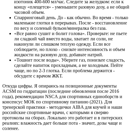
изотоник 400-600 мл/час. Следите за желудком: если к
концу «плещется» - уменьшите разовую дозу, а не общий
часовой объем.
Спарринговый день. До - как обычно. Во время - только
маленькие глотки в перерывах. После - восстановление
по весу и соленый бульон/минералка без газа.
«Все равно сушит и болит голова». Проверьте: не пьете
ли сладкий чай вместо воды, хватает ли соли, не
накинули ли слишком теплую одежду. Если все
соблюдаете, но плохо - снизьте интенсивность и объем
жидкости на разовую дозу, добавьте натрий.
«Тошнит после воды». Уберите газ, понизьте сладость,
сделайте напиток прохладным, а не холодным. Пейте
чаще, но по 2-3 глотка. Если проблема держится -
обсудите с врачом ЖКТ.
Откуда цифры. Я опираюсь на позиционные документы
ACSM по гидратации (последние обновления после 2016
года), рекомендации NSCA для спортивных единоборств и
консенсус МОК по спортивному питанию (2021). Для
тренерской практики - методички AIBA для коучей и наши
российские спортивные врачи, с которыми я сверяю
протоколы на сборах. Локально это работает и в питерских
реалиях: влажность дает больше пота - значит, дозы чаще и
соленее.