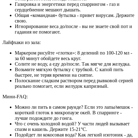
Газировка и энергетики перед спаррингом - газ и
сердцебиение мешают дышать.
Общая «командная» бутылка - привет вирусам. Держите
свою.
Игнорирование веса до/после - вы не знаете свой пот и
гадания не помогают.
Лайфхаки из зала:
Маркером рисуйте «глотки»: 8 делений по 100-120 мл -
за 60 минут обойдете весь круг.
Солите не воду, а еду до/после. Так мягче для желудка.
Возьмите мягкую бутылку с трубкой. С капой пить
быстрее, не теряя времени на снятие.
Полоскание сладким раствором перед рывковой серией
реально помогает, если желудок капризный.
Мини‑FAQ:
Можно ли пить в самом раунде? Если это лапы/мешок -
короткий глоток в микропаузе окей. В спарринге -
лучше подождите до гонга.
Что с очень холодной водой? У части людей вызывает
спазм и кашель. Держите 15-21°C.
Подойдет ли кокосовая вода? Как легкий изотоник - да,