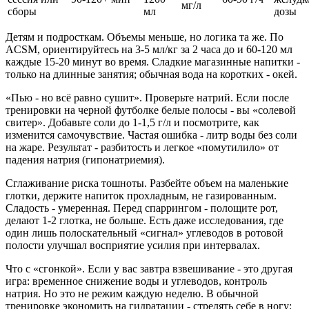
мг/л
сборы
мл
дозы
Детям и подросткам. Объемы меньше, но логика та же. По
ACSM, ориентируйтесь на 3-5 мл/кг за 2 часа до и 60-120 мл
каждые 15-20 минут во время. Сладкие магазинные напитки -
только на длинные занятия; обычная вода на коротких - окей.
«Пью - но всё равно сушит». Проверьте натрий. Если после
тренировки на черной футболке белые полосы - вы «солевой
свитер». Добавьте соли до 1-1,5 г/л и посмотрите, как
изменится самочувствие. Частая ошибка - литр воды без соли
на жаре. Результат - разбитость и легкое «помутилило» от
падения натрия (гипонатриемия).
Сглаживание риска тошноты. Разбейте объем на маленькие
глотки, держите напиток прохладным, не газированным.
Сладость - умеренная. Перед спаррингом - полощите рот,
делают 1-2 глотка, не больше. Есть даже исследования, где
один лишь полоскательный «сигнал» углеводов в ротовой
полости улучшал восприятие усилия при интервалах.
Что с «сгонкой». Если у вас завтра взвешивание - это другая
игра: временное снижение воды и углеводов, контроль
натрия. Но это не режим каждую неделю. В обычной
тренировке экономить на гидратации - стрелять себе в ногу: