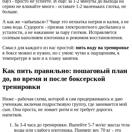
пауз - просто не успеете. И еще: за 1-2 минуты до выхода на
серию не вливайте много - оставьте 1-2 маленьких глотка, не
больше.
А как же «забьешься»? Чаще это нехватка натрия и калия, а не
сама вода. Судороги - признак электролитного дисбаланса и
усталости, а не наказание за пару глотков. Исправляется
солевым наполняем изотоника и режимом восстановления.
Смысл для каждого из нас простой:
пить воду на тренировке
в боксе можно и нужно, но с умом: чутко к ощущениям, к
температуре в зале и к плану занятия.
Как пить правильно: пошаговый план
до, во время и после боксерской
тренировки
Ниже - рабочая схема, которой я сам придерживаюсь и даю
ученикам, включая подростковую группу, где занимается мой
сын. Она проста, не ломает ритм и не требует дорогих
напитков.
За 3-4 часа до тренировки. Выпейте 5-7 мл/кг массы тела
воды или слабого изотоника. Пример: вес 70 кг - это