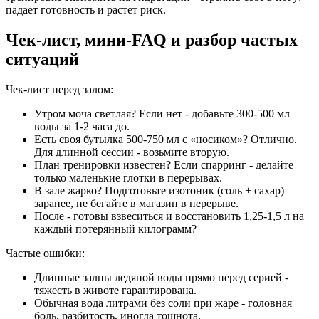
падает готовность и растет риск.
Чек-лист, мини‑FAQ и разбор частых
ситуаций
Чек-лист перед залом:
Утром моча светлая? Если нет - добавьте 300-500 мл
воды за 1-2 часа до.
Есть своя бутылка 500-750 мл с «носиком»? Отлично.
Для длинной сессии - возьмите вторую.
План тренировки известен? Если спарринг - делайте
только маленькие глотки в перерывах.
В зале жарко? Подготовьте изотоник (соль + сахар)
заранее, не бегайте в магазин в перерыве.
После - готовы взвеситься и восстановить 1,25-1,5 л на
каждый потерянный килограмм?
Частые ошибки:
Длинные залпы ледяной воды прямо перед серией -
тяжесть в животе гарантирована.
Обычная вода литрами без соли при жаре - головная
боль, разбитость, иногда тошнота.