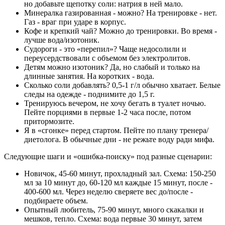
но добавьте щепотку соли: натрия в ней мало.
Минералка газированная - можно? На тренировке - нет.
Газ - враг при ударе в корпус.
Кофе и крепкий чай? Можно до тренировки. Во время -
лучше вода/изотоник.
Судороги - это «перепил»? Чаще недосолили и
переусердствовали с объемом без электролитов.
Детям можно изотоник? Да, но слабый и только на
длинные занятия. На коротких - вода.
Сколько соли добавлять? 0,5-1 г/л обычно хватает. Белые
следы на одежде - поднимите до 1,5 г.
Тренируюсь вечером, не хочу бегать в туалет ночью.
Пейте порциями в первые 1-2 часа после, потом
притормозите.
Я в «сгонке» перед стартом. Пейте по плану тренера/
диетолога. В обычные дни - не режьте воду ради мифа.
Следующие шаги и «ошибка‑поиску» под разные сценарии:
Новичок, 45-60 минут, прохладный зал. Схема: 150-250
мл за 10 минут до, 60-120 мл каждые 15 минут, после -
400-600 мл. Через неделю сверяете вес до/после -
подбираете объем.
Опытный любитель, 75-90 минут, много скакалки и
мешков, тепло. Схема: вода первые 30 минут, затем