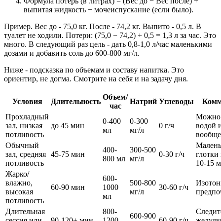
Формула потерь (в литрах) = (Вес до − Вес после) +
выпитая жидкость − мочеиспускание (если было).
Пример. Вес до - 75,0 кг. После - 74,2 кг. Выпито - 0,5 л. В
туалет не ходили. Потери: (75,0 − 74,2) + 0,5 = 1,3 л за час. Это
много. В следующий раз цель - дать 0,8-1,0 л/час маленькими
дозами и добавить соль до 600-800 мг/л.
Ниже - подсказка по объемам и составу напитка. Это
ориентир, не догма. Смотрите на себя и на задачу дня.
Объем/
Условия
Длительность
Натрий
Углеводы
Комм
час
Прохладный
Можно 
0-400
0-300
зал, низкая
до 45 мин
0 г/ч
водой 
мл
мг/л
потливость
вообще
Обычный
Малень
400-
300-500
зал, средняя
45-75 мин
0-30 г/ч
глотки
800 мл
мг/л
потливость
10-15 
Жарко/
600-
влажно,
500-800
Изотон
60-90 мин
1000
30-60 г/ч
высокая
мг/л
предпо
мл
потливость
Длительная
800-
Следит
600-900
сессия или
90-120+ мин
1200
60-90 г/ч
желудк