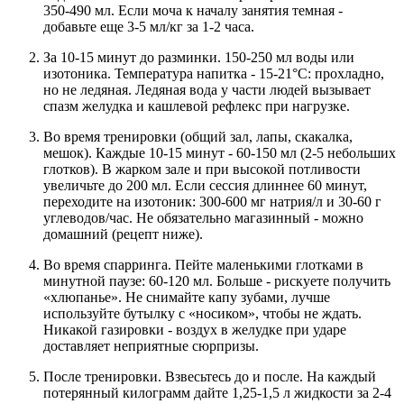
350-490 мл. Если моча к началу занятия темная -
добавьте еще 3-5 мл/кг за 1-2 часа.
За 10-15 минут до разминки. 150-250 мл воды или
изотоника. Температура напитка - 15-21°C: прохладно,
но не ледяная. Ледяная вода у части людей вызывает
спазм желудка и кашлевой рефлекс при нагрузке.
Во время тренировки (общий зал, лапы, скакалка,
мешок). Каждые 10-15 минут - 60-150 мл (2-5 небольших
глотков). В жарком зале и при высокой потливости
увеличьте до 200 мл. Если сессия длиннее 60 минут,
переходите на изотоник: 300-600 мг натрия/л и 30-60 г
углеводов/час. Не обязательно магазинный - можно
домашний (рецепт ниже).
Во время спарринга. Пейте маленькими глотками в
минутной паузе: 60-120 мл. Больше - рискуете получить
«хлюпанье». Не снимайте капу зубами, лучше
используйте бутылку с «носиком», чтобы не ждать.
Никакой газировки - воздух в желудке при ударе
доставляет неприятные сюрпризы.
После тренировки. Взвесьтесь до и после. На каждый
потерянный килограмм дайте 1,25-1,5 л жидкости за 2-4