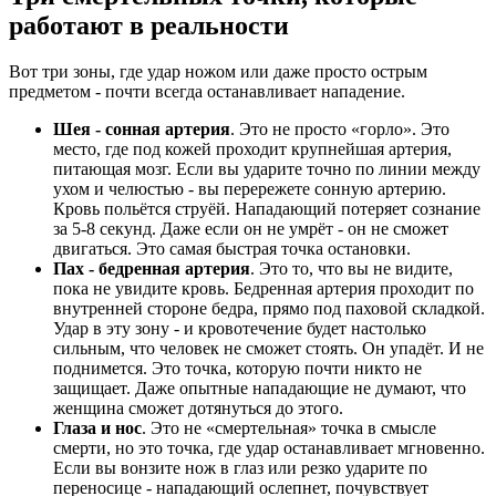
работают в реальности
Вот три зоны, где удар ножом или даже просто острым
предметом - почти всегда останавливает нападение.
Шея - сонная артерия
. Это не просто «горло». Это
место, где под кожей проходит крупнейшая артерия,
питающая мозг. Если вы ударите точно по линии между
ухом и челюстью - вы перережете сонную артерию.
Кровь польётся струёй. Нападающий потеряет сознание
за 5-8 секунд. Даже если он не умрёт - он не сможет
двигаться. Это самая быстрая точка остановки.
Пах - бедренная артерия
. Это то, что вы не видите,
пока не увидите кровь. Бедренная артерия проходит по
внутренней стороне бедра, прямо под паховой складкой.
Удар в эту зону - и кровотечение будет настолько
сильным, что человек не сможет стоять. Он упадёт. И не
поднимется. Это точка, которую почти никто не
защищает. Даже опытные нападающие не думают, что
женщина сможет дотянуться до этого.
Глаза и нос
. Это не «смертельная» точка в смысле
смерти, но это точка, где удар останавливает мгновенно.
Если вы вонзите нож в глаз или резко ударите по
переносице - нападающий ослепнет, почувствует