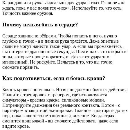
Карандаш или ручка - идеальны для удара в глаз. Главное - не
ждать, пока у вас появится «нож». Используйте то, что есть.
Точность важнее оружия.
Почему нельзя бить в сердце?
Сердце защищено рёбрами. Чтобы попасть в него, нужно
глубоко и точно - а в панике рука трясётся. Даже опытные
люди не могут нанести такой удар. А если вы промахнётесь -
вы потеряете драгоценные секунды. Шея и пах - это открытые
зоны, которые проще поразить, и эффект от удара там
мгновенный. Не рискуйте. Цельтесь в то, что вы точно
сможете поразить.
Как подготовиться, если я боюсь крови?
Боязнь крови - нормальна. Но вы не должны бояться действия.
Начните с тренировок с тренером, где используются
симуляторы - красная краска, силиконовые модели.
Потренируйте движения без реального контакта. Потом - с
партнёром в защитной экипировке. Главное - повторять до тех
пор, пока ваше тело не запомнит движение. Когда страх
сменится привычкой - вы сможете действовать, даже если
видите кровь.