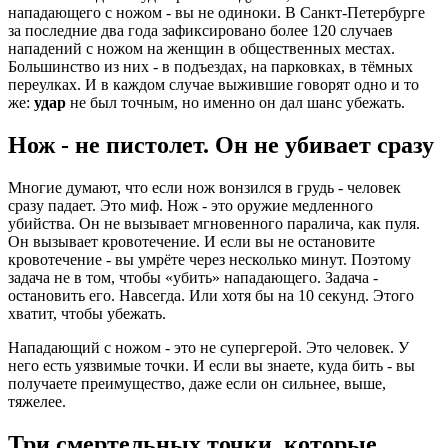
нападающего с ножом - вы не одиноки. В Санкт-Петербурге
за последние два года зафиксировано более 120 случаев
нападений с ножом на женщин в общественных местах.
Большинство из них - в подъездах, на парковках, в тёмных
переулках. И в каждом случае выжившие говорят одно и то
же:
удар
не был точным, но именно он дал шанс убежать.
Нож - не пистолет. Он не убивает сразу
Многие думают, что если нож вонзился в грудь - человек
сразу падает. Это миф. Нож - это оружие медленного
убийства. Он не вызывает мгновенного паралича, как пуля.
Он вызывает кровотечение. И если вы не остановите
кровотечение - вы умрёте через несколько минут. Поэтому
задача не в том, чтобы «убить» нападающего. Задача -
остановить его. Навсегда. Или хотя бы на 10 секунд. Этого
хватит, чтобы убежать.
Нападающий с ножом - это не супергерой. Это человек. У
него есть уязвимые точки. И если вы знаете, куда бить - вы
получаете преимущество, даже если он сильнее, выше,
тяжелее.
Три смертельных точки, которые