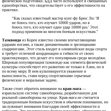
физической подготовки. БДД часто используют в смешанных
единоборствах, что свидетельствует о его эффективности на
практике.
"Как сказал известный мастер кунг-фу Брюс Ли: 'Я
не боюсь того, кто изучает 10000 ударов, но я
боюсь того, кто изучает один удар 10000 раз.' Этот
подход применим ко многим боевым искусствам."
Таэквондо
из Кореи известно своими впечатляющими
ударами ногами, а также динамичными и зрелищными
спаррингами. Этот стиль входит в олимпийские виды спорта
и требует отличной координации и гибкости от своих
практикующих, что делает его популярным среди молодёжи.
Широкая популяризация таэквондо как элемента физической
культуры способствует его развитию не только в Азии, но и
по всему миру. В нем культивируется уважение и
выносливость, ставя перед спортсменами серьезные
физические и моральные задачи.
Также стоит обратить внимание на
крав-мага
—
израильскую систему самообороны, разработанную для
реальной самообороны на улице. Крав-мага не считается
традиционным боевым искусством в обычном понимании, но
заслуживает внимания благодаря своей эффективности и
гибкости. Это практическое боевое искусство, обучающее не