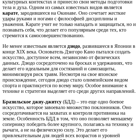
культурных контекстах и принесло свои методы подготовки
тела и духа. Одним из самых известных видов является
карате
, зародившееся на Окинаве. Оно сочетает жесткие
удары руками и ногами с философией дисциплины и
уважения. Карате учит не только нападать и защищаться, но и
познавать себя, что делает его популярным среди тех, кто
стремится к самосовершенствованию.
Не менее известным является
дзюдо
, развившееся в Японии в
конце XIX века. Основатель Дзигоро Кано пытался создать
искусство, доступное всем, независимо от физических
данных. Дзюдо сосредоточено на бросках и удержаниях, что
делает его идеальным для состязаний и самозащиты,
минимизируя риск травм. Несмотря на свое японское
происхождение, сегодня дзюдо стало олимпийским видом
спорта и практикуется по всему миру. Особое внимание к
технике и стратегии выделяет его среди других направлений.
Бразильское джиу-джитсу
(БДД) – это еще одно боевое
искусство, которое завоевало множество поклонников. Оно
сосредотачивается на захватах и контроля противника на
земле. Особенность БДД в том, что оно позволяет меньшему
сопернику победить более крупного, полагаясь на технику и
рычаги, а не на физическую силу. Это делает его
привлекательным для людей всех возрастов и уровней