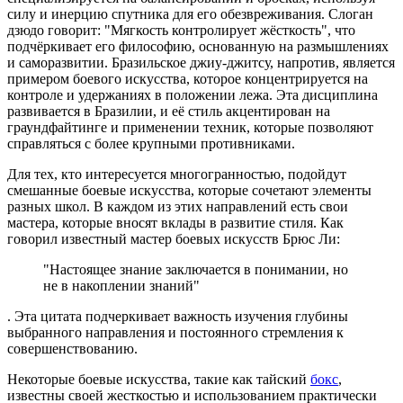
силу и инерцию спутника для его обезвреживания. Слоган
дзюдо говорит: "Мягкость контролирует жёсткость", что
подчёркивает его философию, основанную на размышлениях
и саморазвитии. Бразильское джиу-джитсу, напротив, является
примером боевого искусства, которое концентрируется на
контроле и удержаниях в положении лежа. Эта дисциплина
развивается в Бразилии, и её стиль акцентирован на
граундфайтинге и применении техник, которые позволяют
справляться с более крупными противниками.
Для тех, кто интересуется многогранностью, подойдут
смешанные боевые искусства, которые сочетают элементы
разных школ. В каждом из этих направлений есть свои
мастера, которые вносят вклады в развитие стиля. Как
говорил известный мастер боевых искусств Брюс Ли:
"Настоящее знание заключается в понимании, но
не в накоплении знаний"
. Эта цитата подчеркивает важность изучения глубины
выбранного направления и постоянного стремления к
совершенствованию.
Некоторые боевые искусства, такие как тайский
бокс
,
известны своей жесткостью и использованием практически