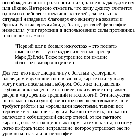
освобождения и контроля противника, такие как джиу-джитсу
или айкидо. Интересно отметить, что джиу-джитсу считается
одним из наиболее эффективных стилей для реальных
ситуаций нападения, благодаря его акценту на захваты и
броски. В то же время айкидо, благодаря своей философии
ненасилия, учит гармонии и использованию силы противника
против него самого.
"Первый шаг в боевых искусствах – это познать
самого себя." – утверждает известный тренер
Марк Дейлей. Такое внутреннее понимание
облегчает выбор дисциплины.
Для тех, кто ищет дисциплину с богатым культурным
наследием и духовной составляющей, карате или кунг-фу
могут стать идеальным выбором. Оба этих направления
глубокие и насыщенные историей, их изучение открывает
двери в мир древних традиций и технологий. Эти искусства
не только практикуют физическое совершенствование, но и
требуют работы над моральными качествами, такими как
терпение и уважение к другим. Важно отметить, что карате
включает в себя широкий спектр стилей, от контактного
каратэ до более традиционных форм, таких как ката, поэтому
легко выбрать такое направление, которое устраивает вас по
уровню контакта или философии.