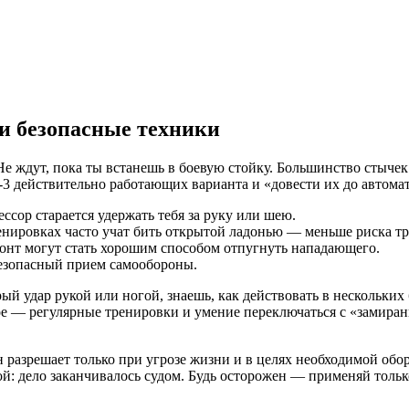
и безопасные техники
 Не ждут, пока ты встанешь в боевую стойку. Большинство стыче
-3 действительно работающих варианта и «довести их до автома
ссор старается удержать тебя за руку или шею.
ренировках часто учат бить открытой ладонью — меньше риска т
онт могут стать хорошим способом отпугнуть нападающего.
безопасный прием самообороны.
 удар рукой или ногой, знаешь, как действовать в нескольких б
ное — регулярные тренировки и умение переключаться с «замиран
 разрешает только при угрозе жизни и в целях необходимой обо
й: дело заканчивалось судом. Будь осторожен — применяй только