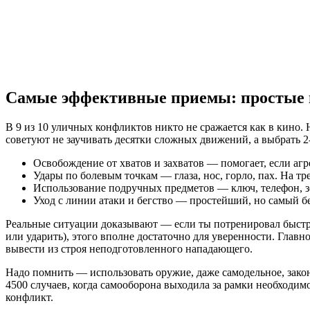
Самые эффективные приемы: простые 
В 9 из 10 уличных конфликтов никто не сражается как в кино.
советуют не заучивать десятки сложных движений, а выбрать 2
Освобождение от хватов и захватов — помогает, если агре
Удары по болевым точкам — глаза, нос, горло, пах. На т
Использование подручных предметов — ключ, телефон, з
Уход с линии атаки и бегство — простейший, но самый 
Реальные ситуации доказывают — если ты потренировал быстрый
или ударить), этого вполне достаточно для уверенности. Глав
вывести из строя неподготовленного нападающего.
Надо помнить — использовать оружие, даже самодельное, закон
4500 случаев, когда самооборона выходила за рамки необходимо
конфликт.