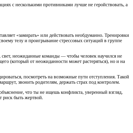
ациях с несколькими противниками лучше не геройствовать, а
аставляет «замирать» или действовать необдуманно. Тренировки
 своему телу и проигрывание стрессовых ситуаций в группе
, свет, неожиданные команды — чтобы человек научился не
о (который от неожиданности может растеряться), но и на
ироваться, посмотреть на возможные пути отступления. Такой
маршрут, звонить родителям, держать страх под контролем.
объяснение, что ты не ищешь конфликта, уверенный взгляд,
т риск быть жертвой.