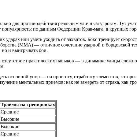
льно для противодействия реальным уличным угрозам. Тут учат б
т популярность: по данным Федерации Крав-мага, в крупных гор
их ударах или уметь уходить от захватов. Бокс тренирует скорос
орства (ММА) — отличное сочетание ударной и борцовской техн
, но и выигрывать бои.
а отсутствие практических навыков — в динамике улицы сложно
ом.
сь основной упор — на простоту, отработку элементов, которые
учение ментальных приемов: как не замереть от страха, как гр
Травмы на тренировках
Средние
Высокие
Высокие
Средние