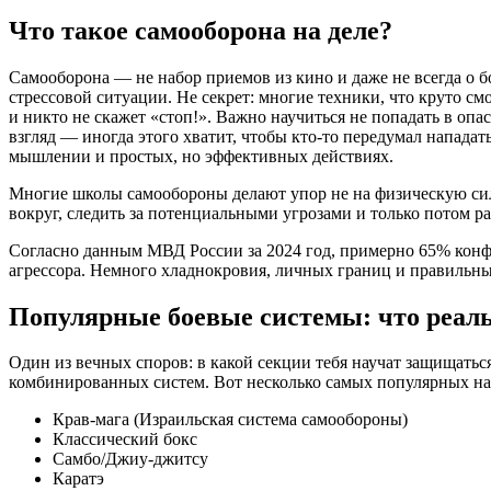
Что такое самооборона на деле?
Самооборона — не набор приемов из кино и даже не всегда о б
стрессовой ситуации. Не секрет: многие техники, что круто с
и никто не скажет «стоп!». Важно научиться не попадать в оп
взгляд — иногда этого хватит, чтобы кто-то передумал напада
мышлении и простых, но эффективных действиях.
Многие школы самообороны делают упор не на физическую силу
вокруг, следить за потенциальными угрозами и только потом ра
Согласно данным МВД России за 2024 год, примерно 65% конфли
агрессора. Немного хладнокровия, личных границ и правильны
Популярные боевые системы: что реаль
Один из вечных споров: в какой секции тебя научат защищать
комбинированных систем. Вот несколько самых популярных на
Крав-мага (Израильская система самообороны)
Классический бокс
Самбо/Джиу-джитсу
Каратэ