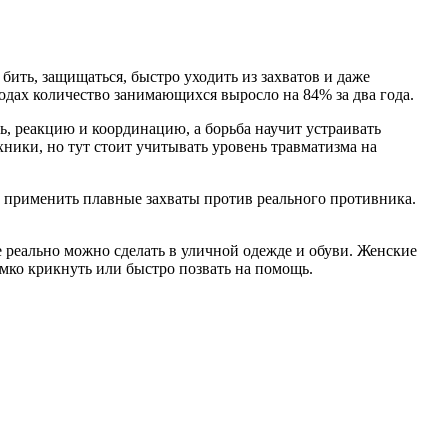
ить, защищаться, быстро уходить из захватов и даже
одах количество занимающихся выросло на 84% за два года.
ть, реакцию и координацию, а борьба научит устраивать
ики, но тут стоит учитывать уровень травматизма на
 применить плавные захваты против реального противника.
 реально можно сделать в уличной одежде и обуви. Женские
омко крикнуть или быстро позвать на помощь.