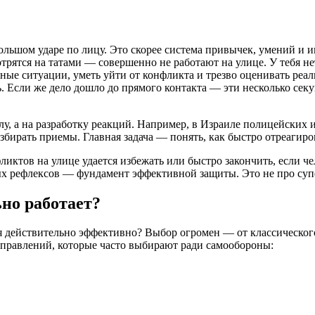
ольшом ударе по лицу. Это скорее система привычек, умений и и
мотрятся на татами — совершенно не работают на улице. У тебя 
асные ситуации, уметь уйти от конфликта и трезво оценивать ре
ть. Если же дело дошло до прямого контакта — эти несколько се
, а на разработку реакций. Например, в Израиле полицейских 
збирать приемы. Главная задача — понять, как быстро отреагиро
ктов на улице удается избежать или быстро закончить, если че
х рефлексов — фундамент эффективной защиты. Это не про супер
но работает?
ся действительно эффективно? Выбор огромен — от классическог
правлений, которые часто выбирают ради самообороны: