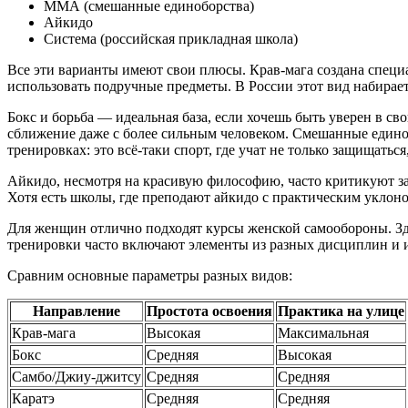
ММА (смешанные единоборства)
Айкидо
Система (российская прикладная школа)
Все эти варианты имеют свои плюсы. Крав-мага создана специа
использовать подручные предметы. В России этот вид набирае
Бокс и борьба — идеальная база, если хочешь быть уверен в сво
сближение даже с более сильным человеком. Смешанные единоб
тренировках: это всё-таки спорт, где учат не только защищаться
Айкидо, несмотря на красивую философию, часто критикуют з
Хотя есть школы, где преподают айкидо с практическим уклон
Для женщин отлично подходят курсы женской самообороны. Зде
тренировки часто включают элементы из разных дисциплин и из
Сравним основные параметры разных видов:
Направление
Простота освоения
Практика на улице
Крав-мага
Высокая
Максимальная
Бокс
Средняя
Высокая
Самбо/Джиу-джитсу
Средняя
Средняя
Каратэ
Средняя
Средняя