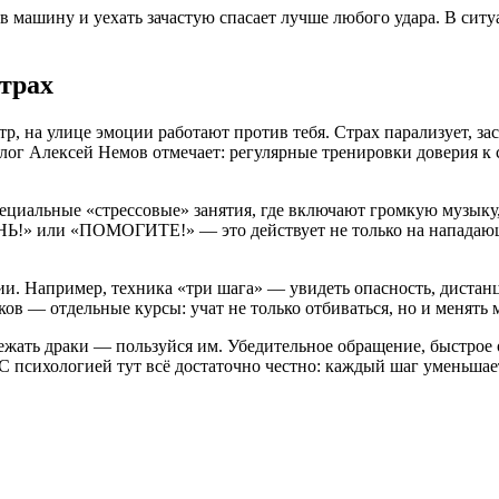
 машину и уехать зачастую спасает лучше любого удара. В ситу
страх
стр, на улице эмоции работают против тебя. Страх парализует, з
олог Алексей Немов отмечает: регулярные тренировки доверия к
ециальные «стрессовые» занятия, где включают громкую музыку
Ь!» или «ПОМОГИТЕ!» — это действует не только на нападающег
. Например, техника «три шага» — увидеть опасность, дистанц
ков — отдельные курсы: учат не только отбиваться, но и менять 
ежать драки — пользуйся им. Убедительное обращение, быстрое 
. С психологией тут всё достаточно честно: каждый шаг уменьшае