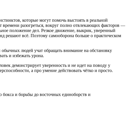
нстинктов, которые могут помочь выстоять в реальной
нет времени разогреться, вокруг полно отвлекающих факторов —
альное положение дел. Резкое движение, выкрик, уверенный
кунд решают всё. Поэтому самооборона больше о практическом
и обычных людей учат обращать внимание на обстановку
вать и избежать урона.
ловек демонстрирует уверенность и не идет на поводу у
способности, а про умение действовать чётко и просто.
о бокса и борьбы до восточных единоборств и