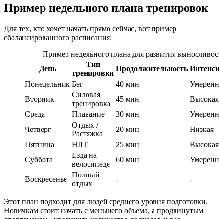
Пример недельного плана тренировок
Для тех, кто хочет начать прямо сейчас, вот пример
сбалансированного расписания:
Пример недельного плана для развития выносливос
Тип
День
Продолжительность
Интенси
тренировки
Понедельник
Бег
40 мин
Умеренн
Силовая
Вторник
45 мин
Высокая
тренировка
Среда
Плавание
30 мин
Умеренн
Отдых /
Четверг
20 мин
Низкая
Растяжка
Пятница
HIIT
25 мин
Высокая
Езда на
Суббота
60 мин
Умеренн
велосипеде
Полный
Воскресенье
-
-
отдых
Этот план подходит для людей среднего уровня подготовки.
Новичкам стоит начать с меньшего объема, а продвинутым